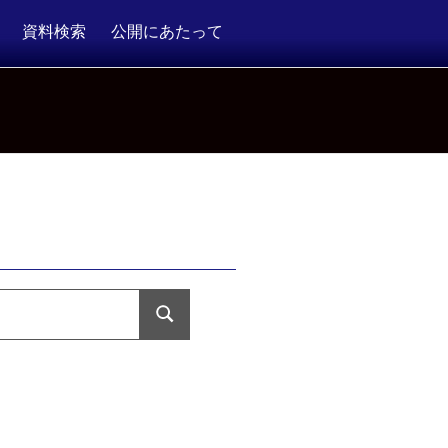
資料検索
公開にあたって
検
索