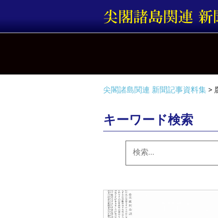
コ
ン
テ
ン
ツ
へ
ス
キ
尖閣諸島関連 新聞記事資料集
>
ッ
プ
キーワード検索
検
索: