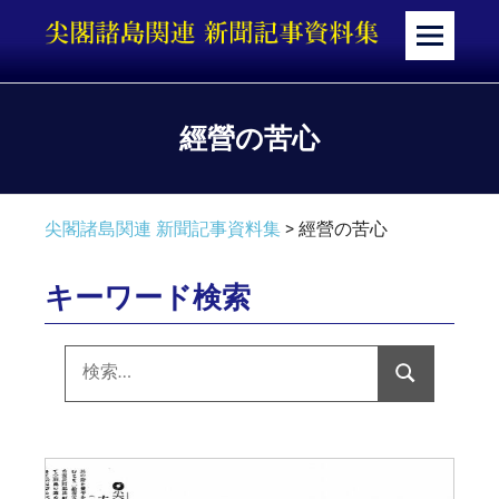
コ
ン
メ
テ
ニ
ン
ュ
ツ
ー
經營の苦心
へ
ス
キ
尖閣諸島関連 新聞記事資料集
>
經營の苦心
ッ
プ
キーワード検索
検
索:
検
索