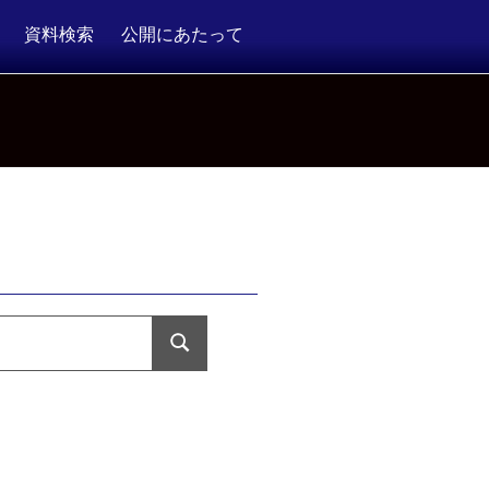
資料検索
公開にあたって
検
索