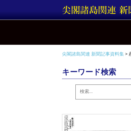
コ
ン
テ
ン
ツ
へ
ス
キ
尖閣諸島関連 新聞記事資料集
>
ッ
プ
キーワード検索
検
索: