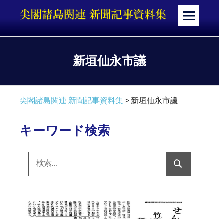
コ
ン
メ
テ
ニ
ン
ュ
ツ
ー
新垣仙永市議
へ
ス
キ
尖閣諸島関連 新聞記事資料集
>
新垣仙永市議
ッ
プ
キーワード検索
検
索:
検
索