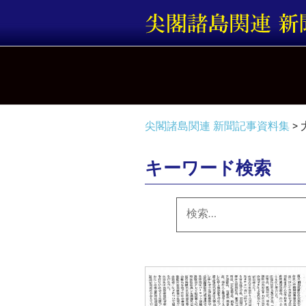
コ
ン
テ
ン
ツ
へ
ス
キ
尖閣諸島関連 新聞記事資料集
>
ッ
プ
キーワード検索
検
索: