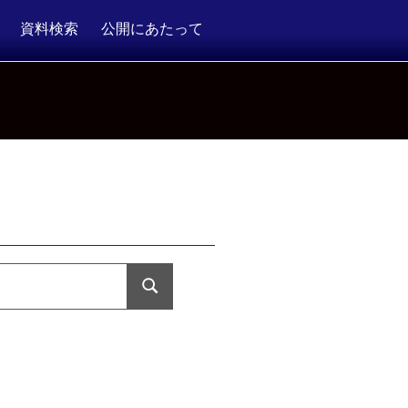
資料検索
公開にあたって
検
索