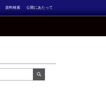
資料検索
公開にあたって
検
索