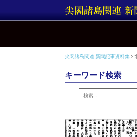
コ
ン
テ
ン
ツ
へ
ス
キ
尖閣諸島関連 新聞記事資料集
>
ッ
プ
キーワード検索
検
索: