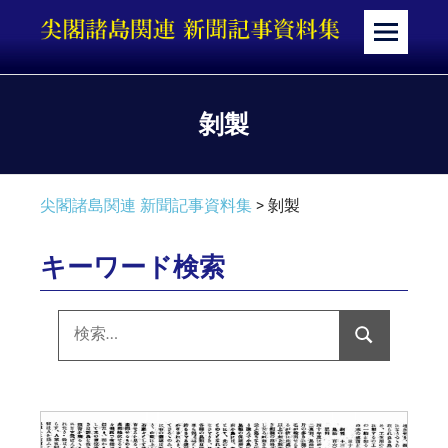
コ
ン
メ
テ
ニ
ン
ュ
ツ
ー
剝製
へ
ス
キ
尖閣諸島関連 新聞記事資料集
>
剝製
ッ
プ
キーワード検索
検
索:
検
索