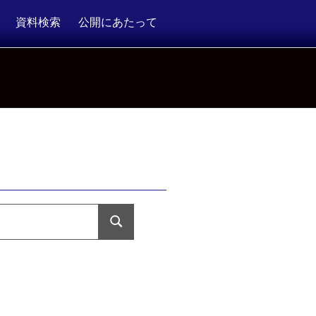
資料検索
公開にあたって
検
索