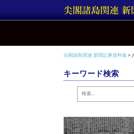
コ
ン
テ
ン
ツ
へ
ス
キ
尖閣諸島関連 新聞記事資料集
>
ッ
プ
キーワード検索
検
索: