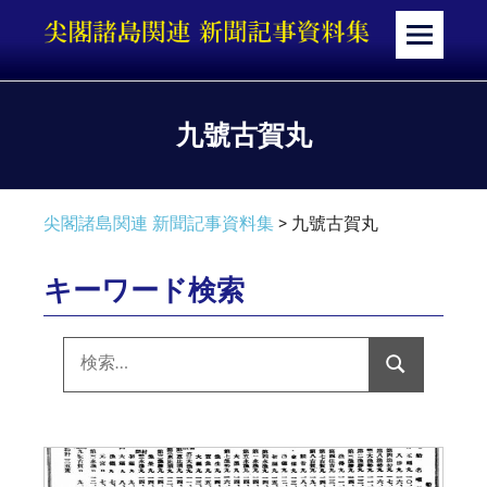
コ
ン
メ
テ
ニ
ン
ュ
ツ
ー
九號古賀丸
へ
ス
キ
尖閣諸島関連 新聞記事資料集
>
九號古賀丸
ッ
プ
キーワード検索
検
索:
検
索