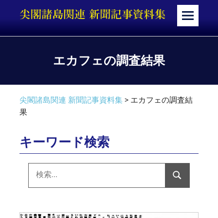
コ
ン
メ
テ
ニ
ン
ュ
ツ
ー
エカフェの調査結果
へ
ス
キ
尖閣諸島関連 新聞記事資料集
>
エカフェの調査結
ッ
果
プ
キーワード検索
検
索:
検
索