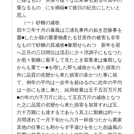
た樣なものゝ矢張り樣々な出來事もある今其中の
重なるものゝにを摘録■て後日の紀念にしたいと
思ふ
（一）砂糖の减收
四十三年十月の暴風は三浦丸事件の如き悲惨事を
齎■したか縣の重要物產たる甘蔗作の被害も非常
なもので砂糖の其减收■豫期せられつゝ新年を迎
へ正月の三日間位は流石に少々浮調子にもなつた
か愈々製糖に着手して見たとき當業者は豫期しな
からも重て一■を喫した即ち减收から來た損害の
外に品質の劣變から來た損害の多かつた事に就
て、例年の平均は一歩半を超ゆるのに此年の平均
は一歩にも達し兼た、結局收量は五千五百万斤其
■の年の六千万斤に比して五百万斤の减收となつ
た之に品質の劣變から來た損害を加算すれば五、
六十万圓にも達するであらう其上に製糖は約一ヶ
月間遅れて一月下旬から六月一杯係つたから農家
其他の仕事にも尠からず手違ひを生じた勿論風の