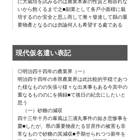
に大栽培を試みるのは農業本家の性質と相容れな
いから飽くるまで之■副業として各戸小面積に栽
培するのか安全と思ふ而して漸々發達して縣の重
要物產となるのは勿論何人も希望する處である
現代仮名遣い表記
◎明治四十四年の農業界（一）
明治四十四年の本県農業界は此比較的平穏であつ
た様なものの矢張り様々な出来事もある今其中の
重なるもののにを摘録■て後日の紀念にしたいと
思う
（一）砂糖の減収
四十三年十月の暴風は三浦丸事件の如き悲惨事を
齎■したが、県の重要物産たる甘蔗作の被害も非
常なもので砂糖の其減収■予期せられつつ新年を