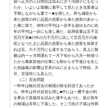
迎へ正月の三日間位は流石に少々浮調子にもなっ
たか、いよいよ製糖に着手して見たとき当業者は
予期しながらも重て一■を喫した。即ち減収から
来た損害の外に品質の劣変から来た損害の多かっ
た事に就て、例年の平均は一歩半を超ゆるのに此
年の平均は一歩にも達し兼た、結局収量は五千五
百万斤其■の年の六千万斤に比して五百万斤の減
収となつた之に品質の劣変から来た損害を加算す
れば五、六十万円にも達するであらう。其上に製
糖は約一ヶ月間遅れて一月下旬から六月一杯係つ
たから農家其他の仕事にも尠からず手違ひを生じ
た勿論風の影響は甘蔗のみに止まらんで秋稲、大
豆、甘藷作にも及んだ。
（二）百合問題
一昨年は輸出百合の相場が頗る好况てあったか
ら、昨年は作付反別も増し■中には一攫千金の利
を夢みて其栽培を試みた連中もあつた、処が其年
の相場は非常に下落した。そこで此の下落は仲買