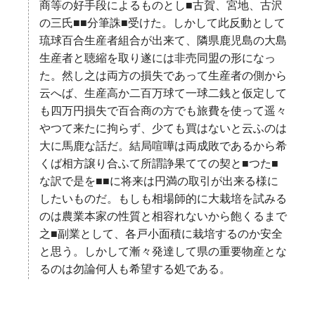
商等の好手段によるものとし■古賀、宮地、古沢
の三氏■■分筆誅■受けた。しかして此反動として
琉球百合生産者組合が出来て、隣県鹿児島の大島
生産者と聴縮を取り遂には非売同盟の形になっ
た。然し之は両方の損失であって生産者の側から
云へば、生産高か二百万球て一球二銭と仮定して
も四万円損失で百合商の方でも旅費を使って遥々
やつて来たに拘らず、少ても買はないと云ふのは
大に馬鹿な話だ。結局喧嘩は両成敗であるから希
くば相方譲り合ふて所謂諍果てての契と■つた■
な訳で是を■■に将来は円満の取引が出来る様に
したいものだ。もしも相場師的に大栽培を試みる
のは農業本家の性質と相容れないから飽くるまで
之■副業として、各戸小面積に栽培するのか安全
と思う。しかして漸々発達して県の重要物産とな
るのは勿論何人も希望する処である。