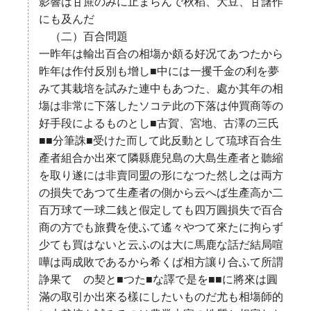
影響は甘蔗のみに止まらんで秋稻、大豆、甘藷作
にも及んだ
（二）百合問題
一昨年は輸出百合の相塲か頗る好况てあつたから
昨年は作付反別も增し■中には一攫千金の利を夢
みて其栽培を試みた連中もあつた、處か其年の相
塲は非常に下落したソコテ此の下落は仲買商等の
好手段によるものとし■古賀、宮地、古澤の三氏
■■分筆誅■受けた而して此反動として琉球百合生
產者組合か出來て隣縣鹿兒島の大島生產者と聽縮
を取り遂には非賣同盟の形になつた然し之は両方
の損失であつて生產者の側から云へば生產高か二
百万球て一球二銭と假定しても四万圓損失で百合
商の方でも旅費を使ふて遙々やつて來たに拘らず
少ても買はないと云ふのは大に馬鹿な話だ結局喧
嘩は両成敗であるから希くば相方讓り合ふて所謂
諍果てゝの契と■つた■な譯で是を■■に將來は圓
滿の取引か出來る樣にしたいものだ尤も相塲師的