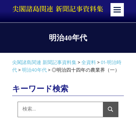
コ
ン
メ
テ
ニ
ン
ュ
ツ
ー
明治40年代
へ
ス
キ
尖閣諸島関連 新聞記事資料集
>
全資料
>
01-明治時
ッ
代
>
明治40年代
>
◎明治四十四年の農業界（一）
プ
キーワード検索
検
索:
検
索