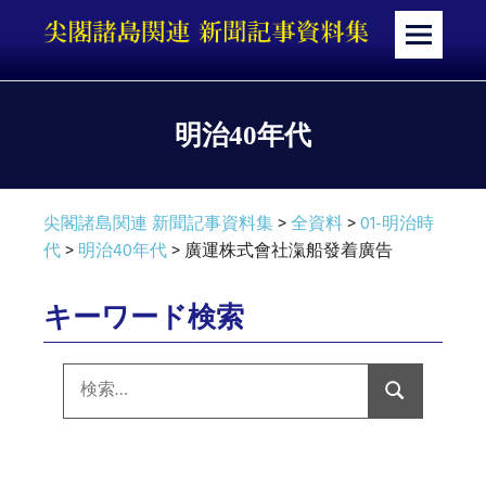
コ
ン
メ
テ
ニ
ン
ュ
ツ
ー
明治40年代
へ
ス
キ
尖閣諸島関連 新聞記事資料集
>
全資料
>
01-明治時
ッ
代
>
明治40年代
>
廣運株式會社滊船發着廣告
プ
キーワード検索
検
索:
検
索