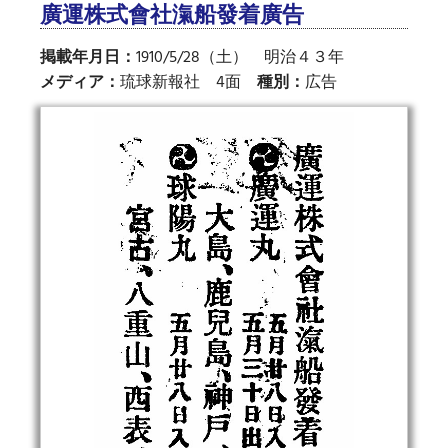
廣運株式會社滊船發着廣告
掲載年月日：
1910/5/28（土） 明治４３年
メディア：
琉球新報社 4面
種別：
広告