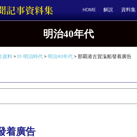
HOME
解説
資料集
明治40年代
全資料
>
01-明治時代
>
明治40年代
>
那覇港古賀滊船發着廣告
發着廣告