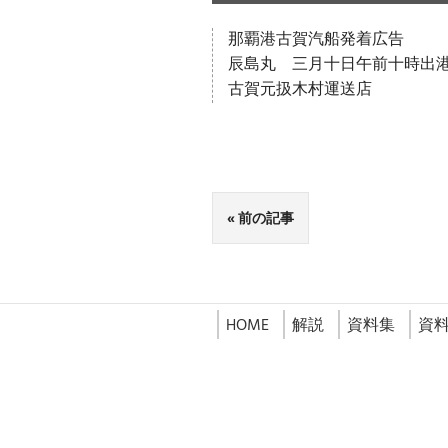
那覇港古賀汽船発着広告
辰島丸 三月十日午前十時出
古賀元扱木村運送店
前の記事
HOME
解説
資料集
資