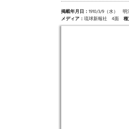
掲載年月日：
1910/3/9（水） 
メディア：
琉球新報社 4面
種