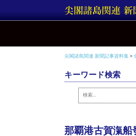
コ
ン
テ
ン
ツ
へ
ス
キ
尖閣諸島関連 新聞記事資料集
>
ッ
プ
キーワード検索
検
索:
那覇港古賀滊船