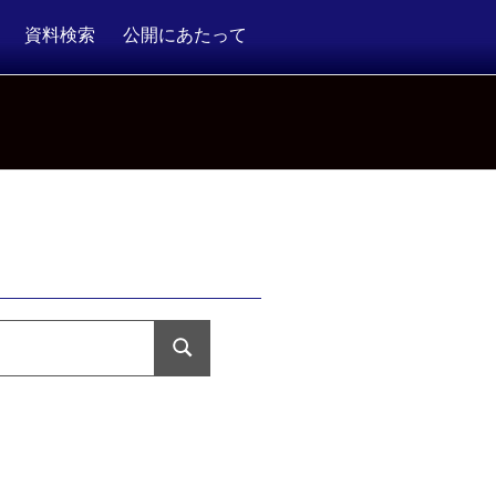
資料検索
公開にあたって
検
索