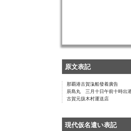
原文表記
那覇港古賀滊船發着廣告
辰島丸 三月十日午前十時出
古賀元扱木村運送店
現代仮名遣い表記