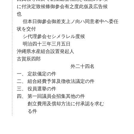
に付決定致候條御参会有之度此仮及広告候
也
但本日御參会御差支上ノ向ハ同意者中ヘ委任
状を交付
シ代理參会セシメラレル度候
明治四十三年三月五日
沖縄県水産組合設置発起人
古賀辰四郎
外二十四名
一、 定款儀定の件
二、 組合経費予算及徴收法議定の件
三、 役員選擧の件
四、 第一回議員会招集其他の件
創立費用及償却方法に付承認を求む
る件