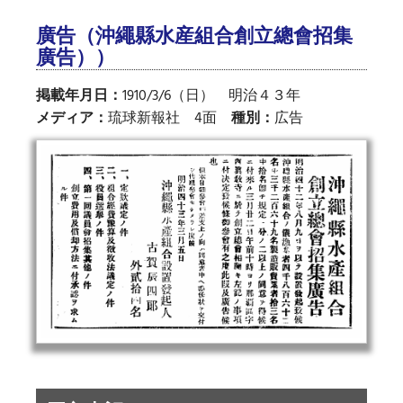
廣告（沖繩縣水産組合創立總會招集
廣告））
掲載年月日：
1910/3/6（日） 明治４３年
メディア：
琉球新報社 4面
種別：
広告