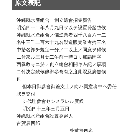
原文表記
沖繩縣水產組合 創立總會招集廣告
明治四十二年八月九日ヲ以テ設置発起致候
沖繩縣水產組合ノ儀漁業者四千八百六十二
名中三千二百六十九名製造販売業者拾三名
中拾名卽チ規定一分ノ二以上ノ同意ヲ得候
ニ付來ル三月廿二午前十時ヨリ那覇區字
西眞敎寺ニ於テ創立總會相開キ左記ノ事項
ニ付决定致候條御參會有之度此叚及廣告候
也
但本日御參會御差支上ノ向ハ同意者中ヘ委任
狀ヲ交付
シ代理參會セシメラレル度候
明治四十三年三月五日
沖縄縣水産組合設置発起人
古賀辰四郞
外貳拾四名