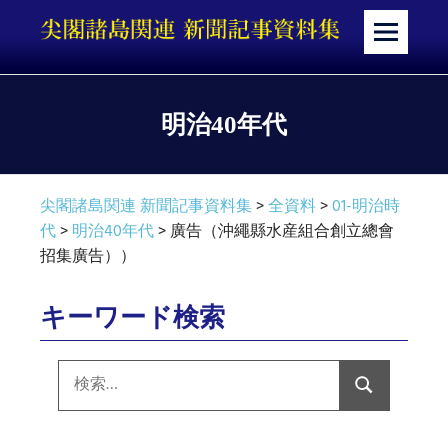
コ
ン
メ
テ
ニ
ン
ュ
ツ
ー
明治40年代
へ
ス
キ
尖閣諸島関連 新聞記事資料集
>
全資料
>
01-明治時
ッ
代
>
明治40年代
>
廣告（沖繩縣水産組合創立總會
プ
招集廣告））
キーワード検索
検
索:
検
索