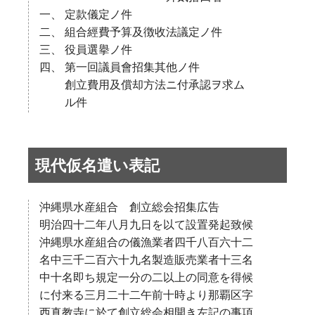
一、 定款儀定ノ件
二、 組合經費予算及徴收法議定ノ件
三、 役員選擧ノ件
四、 第一回議員會招集其他ノ件
創立費用及償却方法ニ付承認ヲ求ム
ル件
現代仮名遣い表記
沖縄県水産組合 創立総会招集広告
明治四十二年八月九日を以て設置発起致候
沖縄県水産組合の儀漁業者四千八百六十二
名中三千二百六十九名製造販売業者十三名
中十名即ち規定一分の二以上の同意を得候
に付来る三月二十二午前十時より那覇区字
西真教寺に於て創立総会相開き左記の事項