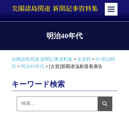
コ
ン
メ
テ
ニ
ン
ュ
ツ
ー
明治40年代
へ
ス
キ
尖閣諸島関連 新聞記事資料集
>
全資料
>
01-明治時
ッ
代
>
明治40年代
>
[古賀]那覇港滊船發着廣告
プ
キーワード検索
検
索:
検
索