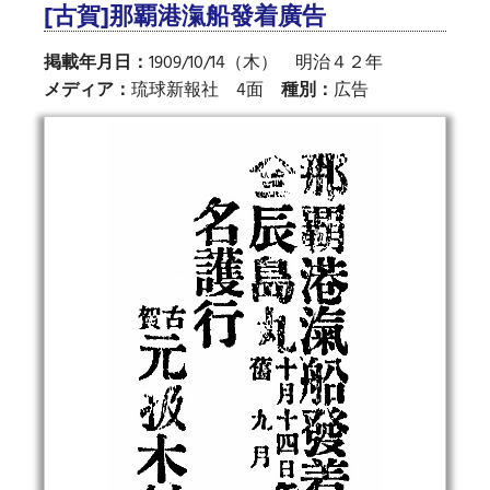
[古賀]那覇港滊船發着廣告
掲載年月日：
1909/10/14（木） 明治４２年
メディア：
琉球新報社 4面
種別：
広告