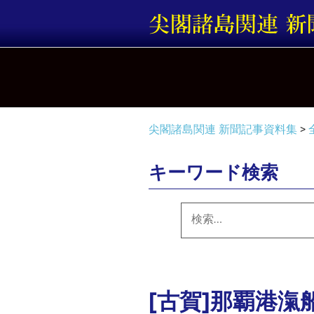
コ
ン
テ
ン
ツ
へ
ス
キ
尖閣諸島関連 新聞記事資料集
>
ッ
プ
キーワード検索
検
索:
[古賀]那覇港滊