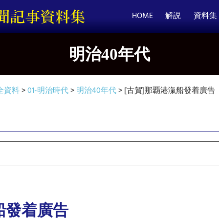
HOME
解説
資料集
明治40年代
全資料
>
01-明治時代
>
明治40年代
>
[古賀]那覇港滊船發着廣告
船發着廣告