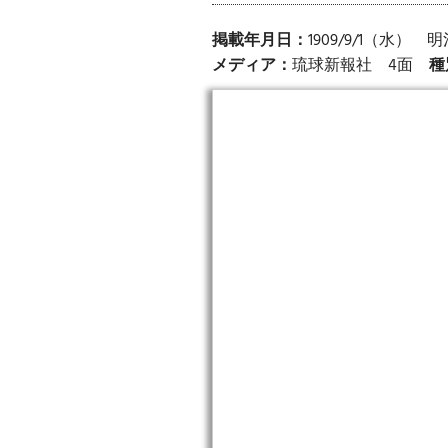
掲載年月日：
1909/9/1（水）
メディア：
琉球新報社 4面
種