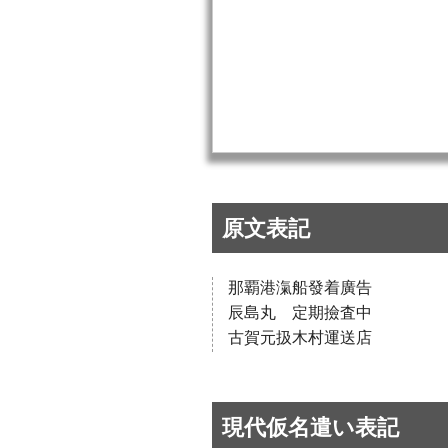
原文表記
那覇港滊船發着廣告
辰島丸 定期撿査中
古賀元扱木村運送店
現代仮名遣い表記