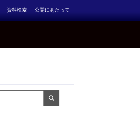
資料検索
公開にあたって
検
索