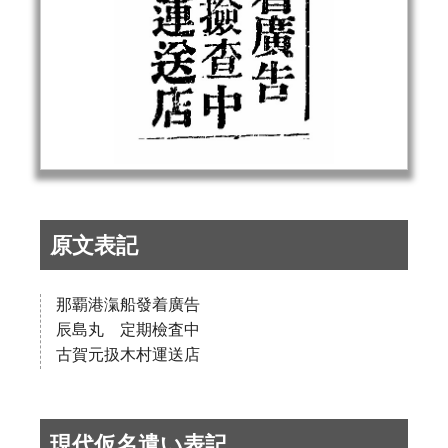
原文表記
那覇港滊船發着廣告
辰島丸 定期檢査中
古賀元扱木村運送店
現代仮名遣い表記