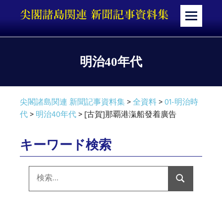
コ
ン
メ
テ
ニ
ン
ュ
ツ
ー
明治40年代
へ
ス
キ
尖閣諸島関連 新聞記事資料集
>
全資料
>
01-明治時
ッ
代
>
明治40年代
>
[古賀]那覇港滊船發着廣告
プ
キーワード検索
検
索:
検
索