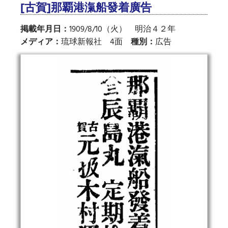
[古賀]那覇港滊船發着廣告
掲載年月日：
1909/8/10（火） 明治４２年
メディア：
琉球新報社 4面
種別：
広告