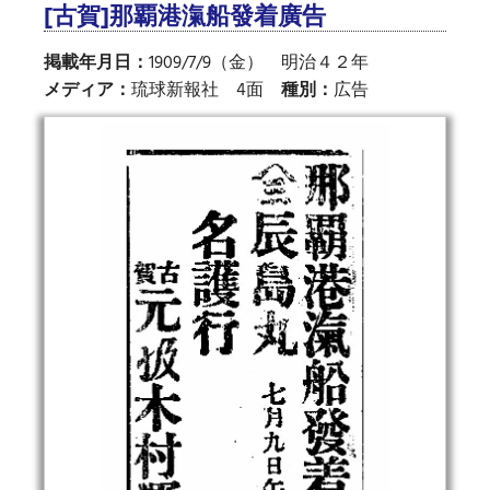
[古賀]那覇港滊船發着廣告
掲載年月日：
1909/7/9（金） 明治４２年
メディア：
琉球新報社 4面
種別：
広告