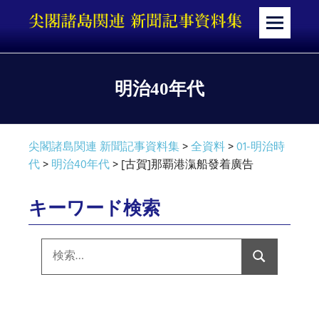
コ
ン
メ
テ
ニ
ン
ュ
ツ
ー
明治40年代
へ
ス
キ
尖閣諸島関連 新聞記事資料集
>
全資料
>
01-明治時
ッ
代
>
明治40年代
>
[古賀]那覇港滊船發着廣告
プ
キーワード検索
検
索:
検
索