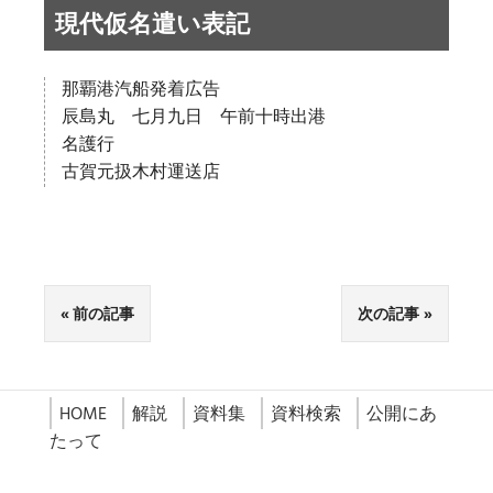
現代仮名遣い表記
那覇港汽船発着広告
辰島丸 七月九日 午前十時出港
名護行
古賀元扱木村運送店
前の記事
次の記事
HOME
解説
資料集
資料検索
公開にあ
たって