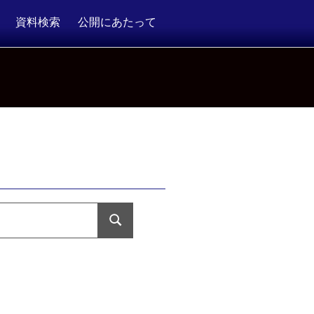
資料検索
公開にあたって
検
索