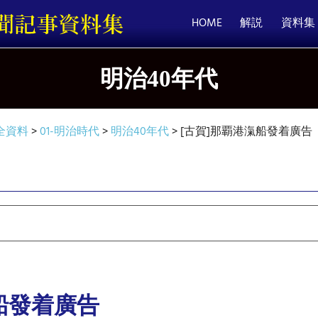
HOME
解説
資料集
明治40年代
全資料
>
01-明治時代
>
明治40年代
>
[古賀]那覇港滊船發着廣告
船發着廣告