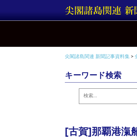
コ
ン
テ
ン
ツ
へ
ス
キ
尖閣諸島関連 新聞記事資料集
>
ッ
プ
キーワード検索
検
索:
[古賀]那覇港滊