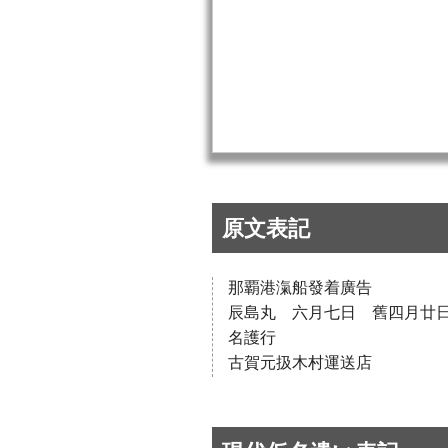
原文表記
那覇港滊船發着廣告
辰島丸 六月七日 舊四月廿
名護行
古賀元扱木村運送店