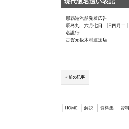
現代仮名遣い表記
那覇港汽船発着広告
辰島丸 六月七日 旧四月二
名護行
古賀元扱木村運送店
前の記事
HOME
解説
資料集
資