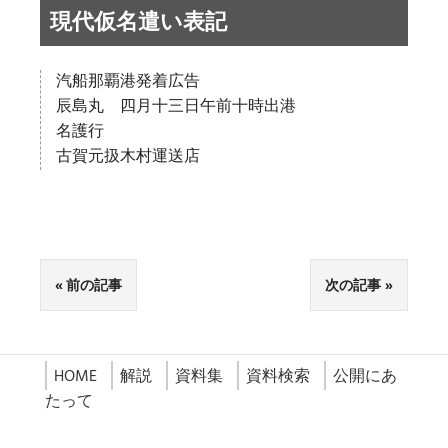
現代仮名遣い表記
汽船那覇港発着広告
辰島丸 四月十三日午前十時出港
名護行
古賀元扱木村運送店
前の記事
次の記事
HOME
解説
資料集
資料検索
公開にあ
たって