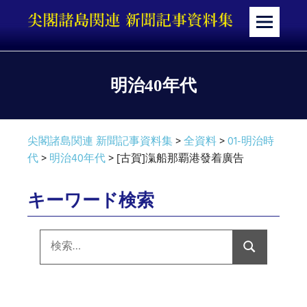
コ
ン
メ
テ
ニ
ン
ュ
ツ
ー
明治40年代
へ
ス
キ
尖閣諸島関連 新聞記事資料集
>
全資料
>
01-明治時
ッ
代
>
明治40年代
>
[古賀]滊船那覇港發着廣告
プ
キーワード検索
検
索:
検
索