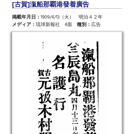
[古賀]滊船那覇港發着廣告
掲載年月日：
1909/4/13（火） 明治４２年
メディア：
琉球新報社 4面
種別：
広告