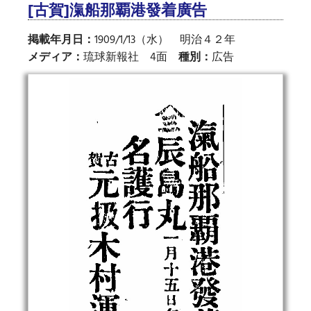
[古賀]滊船那覇港發着廣告
掲載年月日：
1909/1/13（水） 明治４２年
メディア：
琉球新報社 4面
種別：
広告