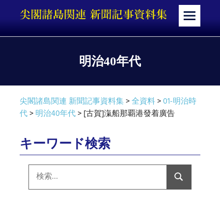
コ
ン
メ
テ
ニ
ン
ュ
ツ
ー
明治40年代
へ
ス
キ
尖閣諸島関連 新聞記事資料集
>
全資料
>
01-明治時
ッ
代
>
明治40年代
>
[古賀]滊船那覇港發着廣告
プ
キーワード検索
検
索:
検
索