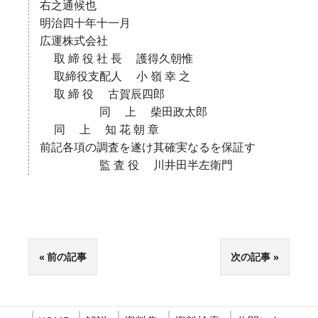
右之通候也
明治四十年十一月
広運株式会社
取 締 役 社 長 護得久朝惟
取締役支配人 小 嶺 幸 之
取 締 役 古賀辰四郎
同 上 柴田政太郎
同 上 知 花 朝 章
前記各項の調査を遂け其確実なるを保証す
監 査 役 川井田半左衛門
前の記事
次の記事