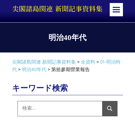
コ
ン
メ
テ
ニ
ン
ュ
ツ
ー
明治40年代
へ
ス
キ
尖閣諸島関連 新聞記事資料集
>
全資料
>
01-明治時
ッ
代
>
明治40年代
>
第拾參期營業報告
プ
キーワード検索
検
索:
検
索