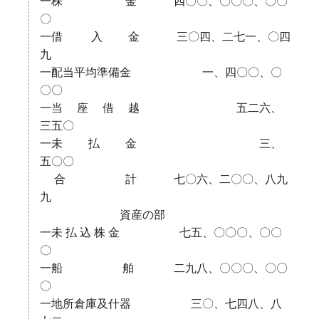
一株 金 四〇〇、〇〇〇、〇〇
〇
一借 入 金 三〇四、二七一、〇四
九
一配当平均準備金 一、四〇〇、〇
〇〇
一当 座 借 越 五二六、
三五〇
一未 払 金 三、
五〇〇
合 計 七〇六、二〇〇、八九
九
資産の部
一未 払 込 株 金 七五、〇〇〇、〇〇
〇
一船 舶 二九八、〇〇〇、〇〇
〇
一地所倉庫及什器 三〇、七四八、八