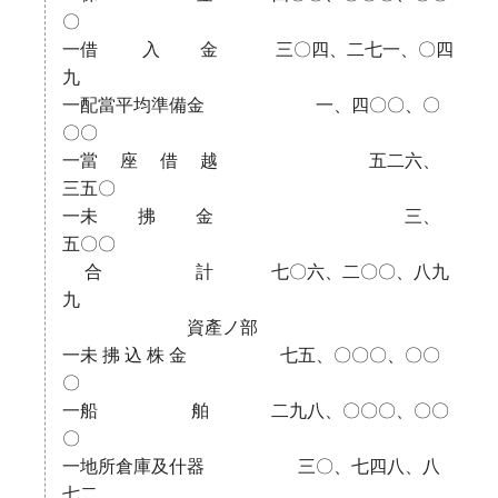
〇
一借 入 金 三〇四、二七一、〇四
九
一配當平均準備金 一、四〇〇、〇
〇〇
一當 座 借 越 五二六、
三五〇
一未 拂 金 三、
五〇〇
合 計 七〇六、二〇〇、八九
九
資產ノ部
一未 拂 込 株 金 七五、〇〇〇、〇〇
〇
一船 舶 二九八、〇〇〇、〇〇
〇
一地所倉庫及什器 三〇、七四八、八
七二