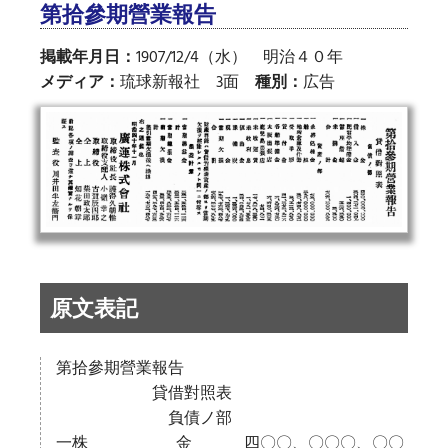
第拾參期營業報告
掲載年月日：
1907/12/4（水） 明治４０年
メディア：
琉球新報社 3面
種別：
広告
原文表記
第拾參期營業報告
貸借對照表
負債ノ部
一株 金 四〇〇、〇〇〇、〇〇