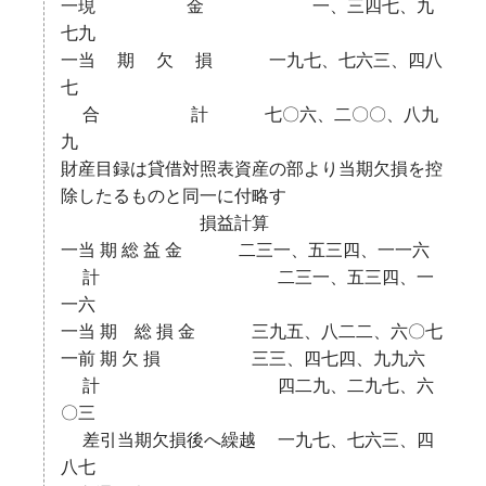
一現 金 一、三四七、九
七九
一当 期 欠 損 一九七、七六三、四八
七
合 計 七〇六、二〇〇、八九
九
財産目録は貸借対照表資産の部より当期欠損を控
除したるものと同一に付略す
損益計算
一当 期 総 益 金 二三一、五三四、一一六
計 二三一、五三四、一
一六
一当 期 総 損 金 三九五、八二二、六〇七
一前 期 欠 損 三三、四七四、九九六
計 四二九、二九七、六
〇三
差引当期欠損後へ繰越 一九七、七六三、四
八七