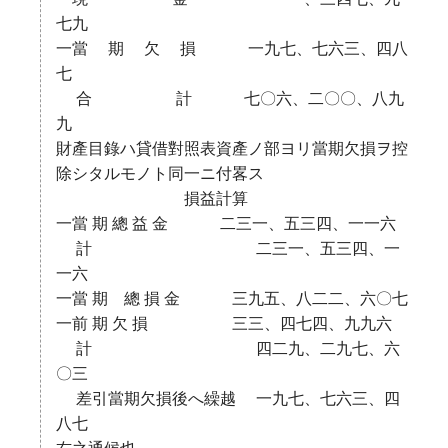
七九
一當 期 欠 損 一九七、七六三、四八
七
合 計 七〇六、二〇〇、八九
九
財產目錄ハ貸借對照表資產ノ部ヨリ當期欠損ヲ控
除シタルモノト同一ニ付畧ス
損益計算
一當 期 總 益 金 二三一、五三四、一一六
計 二三一、五三四、一
一六
一當 期 總 損 金 三九五、八二二、六〇七
一前 期 欠 損 三三、四七四、九九六
計 四二九、二九七、六
〇三
差引當期欠損後へ繰越 一九七、七六三、四
八七