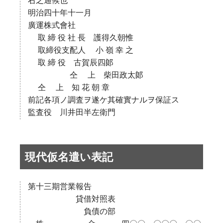
右之通候也
明治四十年十一月
廣運株式會社
取 締 役 社 長 護得久朝惟
取締役支配人 小 嶺 幸 之
取 締 役 古賀辰四郞
仝 上 柴田政太郞
仝 上 知 花 朝 章
前記各項ノ調査ヲ遂ケ其確實ナルヲ保証ス
監査役 川井田半左衛門
現代仮名遣い表記
第十三期営業報告
貸借対照表
負債の部