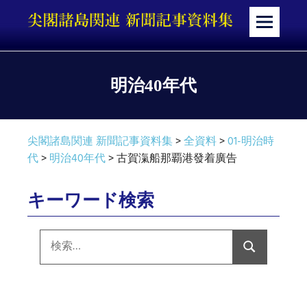
コ
ン
メ
テ
ニ
ン
ュ
ツ
ー
明治40年代
へ
ス
キ
尖閣諸島関連 新聞記事資料集
>
全資料
>
01-明治時
ッ
代
>
明治40年代
>
古賀滊船那覇港發着廣告
プ
キーワード検索
検
索:
検
索