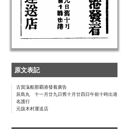
原文表記
古賀滊船那覇港發着廣告
辰島丸 十一月廿九日舊十月廿四日午前十時出港
名護行
元扱木村運送店