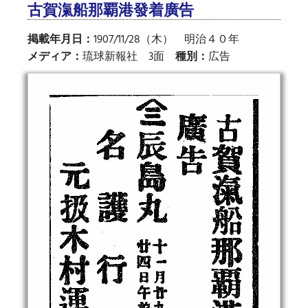
古賀滊船那覇港發着廣告
掲載年月日：
1907/11/28（木） 明治４０年
メディア：
琉球新報社 3面
種別：
広告