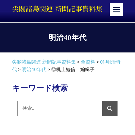
コ
ン
メ
テ
ニ
ン
ュ
ツ
ー
明治40年代
へ
ス
キ
尖閣諸島関連 新聞記事資料集
>
全資料
>
01-明治時
ッ
代
>
明治40年代
>
◎机上短信 編輯子
プ
キーワード検索
検
索:
検
索