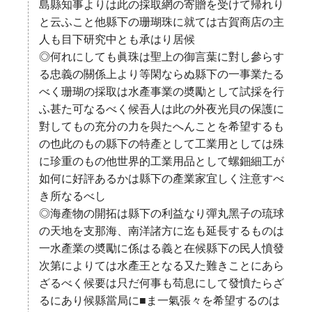
島縣知事よりは此の採取網の寄贈を受けて帰れり
と云ふこと他縣下の珊瑚珠に就ては古賀商店の主
人も目下研究中とも承はり居候
◎何れにしても眞珠は聖上の御言葉に對し參らす
る忠義の關係上より等閑ならぬ縣下の一事業たる
べく珊瑚の採取は水產事業の奬勵として試採を行
ふ甚た可なるべく候吾人は此の外夜光貝の保護に
對してもの充分の力を與たへんことを希望するも
の也此のもの縣下の特產として工業用としては殊
に珍重のもの他世界的工業用品として螺鈿細工が
如何に好評あるかは縣下の產業家宜しく注意すべ
き所なるべし
◎海產物の開拓は縣下の利益なり彈丸黑子の琉球
の天地を支那海、南洋諸方に迄も延長するものは
一水產業の奬勵に係はる義と在候縣下の民人憤發
次第によりては水產王となる又た難きことにあら
ざるべく候要は只だ何事も苟息にして發憤たらざ
るにあり候縣當局に■ま一氣張々を希望するのは