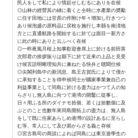
民人をして私により憤起せしむるにありを在候
◎山林の經營其の緖に着くと仝時に水產業の奬勵
に任す田地には甘蔗の作附け年々增加し行きつつ
あり候泡盛の原料品に戻稅を施行し本縣を南淸地
方とに直通航路を開始するに於ては面目一新方さ
に此の時にありと云ふべく在候
◎一昨夜風月桜上知事歡迎會席上に於ける前田英
次郎君の挨拶振りは縣下に於て近來の上品と見受
け候言語明晰理知共に兼ねたる快弁と聴聞仕候
◎尖閣列島中の新消息、島王古賀氏によりて僅か
に承知することを得申候同士が國家事業兼自己の
利益事業として同島に於ける盡力はかつて人の知
らざりし無人島に向つて港湾の開鑿に從事し、
日々用ふる所のダイナモ拾個、若くは拾數個に及
ぶとのこと也數年來同島開拓上の盡力は、無人島
をして既に住家あらしめ港灣の設計あるに至らし
む等、常人にして及び易からざる義と存候
◎宮古島司の商談によれば同島には東京遊學生の