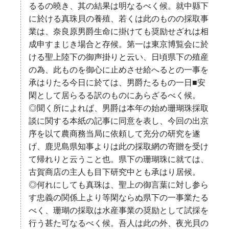
るるの曉き、其の結果は明なるべく候。就中縣下
に於ける真珠貝の養殖、若くは此のものの採取事
業は、奈良原男爵生命に掛けても奨励せざれは相
成申すまじき場合と存候。第一は東京博覧会に於
ける聖上陸下の御声掛りと云い、日頃県下の殖産
の為、此ものを御心に止めさせ給へるとの一事を
承はりたる今日に於ては、男爵たるもの一日■安
閑として居らるる訳のものにあらざるべく候。
◎聞く所によれば、男爵は本年の始め珊瑚珠採取
談に関する本紙の記事に同意を表し、今回の出京
序を以て農商務当局に依頼して充分の研究を遂
げ、鹿児島県知事よりは此の採取網の寄贈を受け
て帰れりと云うこと也。県下の珊瑚珠に就ては、
古賀商店の主人も目下研究中とも承はり居候。
◎何れにしても真珠は、聖上の御言葉に対し参ら
す忠義の関係上より等閑ならぬ県下の一事業たる
べく、珊瑚の採取は水産事業の奨励として試採を
行う甚た可なるべく候。吾人は此の外、夜光貝の