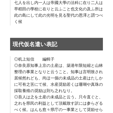
七人を出し内一人は帝國大學の法科に在り二人は
早稻田の學校に在りと云ふこと也文化の及ふ所は
此の島にして此の光明を見る聖代の恩澤と謂つべ
く候
現代仮名遣い表記
◎机上短信 編輯子
◎奈良原知事上京の土産は、築港年限短縮と山林
整理の事業となりと云うこと。知事は言明致され
居候然れども、尚ほ一個の未成品の土産はたしか
に可有之筈にて候、水産奨励若くは珊瑚や真珠の
採取養殖の奨励は則ち之れなり。
◎吾人は之を土産の未成品と云う。只今直ぐと、
之れを県民の利益として頂戴致す訳には参らざる
べく候。はんも愈々県庁の一事業として奨励せら