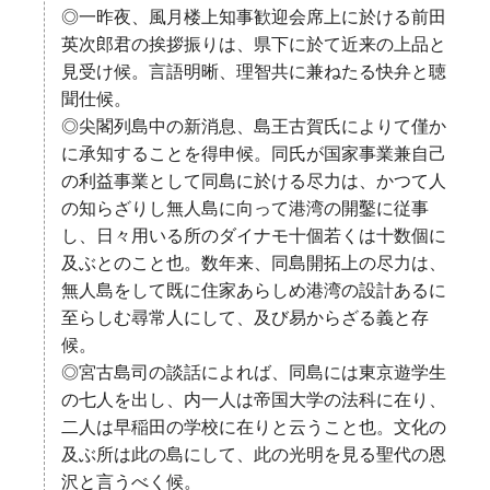
◎一昨夜、風月楼上知事歓迎会席上に於ける前田
英次郎君の挨拶振りは、県下に於て近来の上品と
見受け候。言語明晰、理智共に兼ねたる快弁と聴
聞仕候。
◎尖閣列島中の新消息、島王古賀氏によりて僅か
に承知することを得申候。同氏が国家事業兼自己
の利益事業として同島に於ける尽力は、かつて人
の知らざりし無人島に向って港湾の開鑿に従事
し、日々用いる所のダイナモ十個若くは十数個に
及ぶとのこと也。数年来、同島開拓上の尽力は、
無人島をして既に住家あらしめ港湾の設計あるに
至らしむ尋常人にして、及び易からざる義と存
候。
◎宮古島司の談話によれば、同島には東京遊学生
の七人を出し、内一人は帝国大学の法科に在り、
二人は早稲田の学校に在りと云うこと也。文化の
及ぶ所は此の島にして、此の光明を見る聖代の恩
沢と言うべく候。