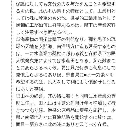
保護に対しても充分の力を与たえんことを希望す
るもの也。此のもの県下の特産として、工業用と
しては殊に珍重のもの他。世界的工業用品として
螺鈿細工が如何に好評あるかは、県下の産業家宜
しく注意すべき所なるべし。
◎海産物の開拓は県下の利益なり。弾丸黒子の琉
球の天地を支那海、南洋諸方に迄も延長するもの
は、一に水産業の奨励に係わる義と存候県下の民
人憤発次第によりては水産王となる、又た難きこ
とにあらざるべく候。要は只だ何事も苟息にして
発憤足らざるにあり候、県当局に■ま一気張々を
希望するのは、民人をして利により憤起せしむる
にありと存候。
◎山林の経営、其の緒に着くと同時に水産業の奨
励に任す、田地には甘蔗の作附け年々増加して行
きつつあり候。泡盛の原料品に戻税を施行し、本
県と南清地方とに直通航路を開始するに於ては、
面目一新方さに此の時にありと云うべく存候。