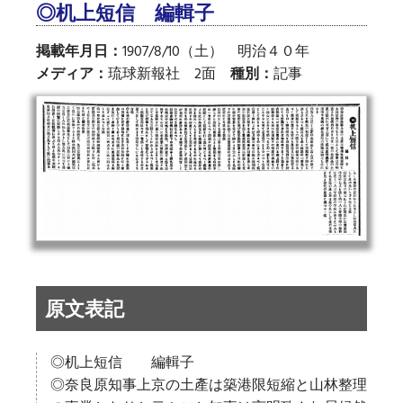
◎机上短信 編輯子
掲載年月日：
1907/8/10（土） 明治４０年
メディア：
琉球新報社 2面
種別：
記事
原文表記
◎机上短信 編輯子
◎奈良原知事上京の土產は築港限短縮と山林整理