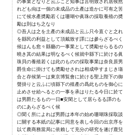
の事業となりと云ふこと知事は言明致され居候然
れども尙ほ一個の未成品の土產は造かに可有之筈
にて候水產奬勵若くは珊瑚や眞珠の採取養殖の奬
勵は則はち之なり
◎吾人は之を土產の未成品と云ふ只今直ぐと之れ
を縣民の利益として頂戴致す譯には參らざるべく
候はんも愈々縣廳の一事業として奬勵せらるるの
曉き其の結果は明なるべく候就中縣下に於ける眞
珠貝の養殖若くは此のものの採取事業は奈良原男
爵生命に掛けても奬勵せされは相成申すまじき塲
合と存候第一は東京博覧會に於ける聖上陛下の御
聲掛りと云ふに頃縣下の殖產の爲此ものを御心に
止めさせ給へるとの一事を承はりたる今日に於て
は男爵たるもの一日■安閑として居らるる譯のも
のにあらざるべく候
◎聞く所によれば男爵は本年の始め珊瑚珠採取談
に關する本紙の記事に同意を表し今回の出京序を
以て農商務當局に依賴して充分の研究を遂げ鹿兒