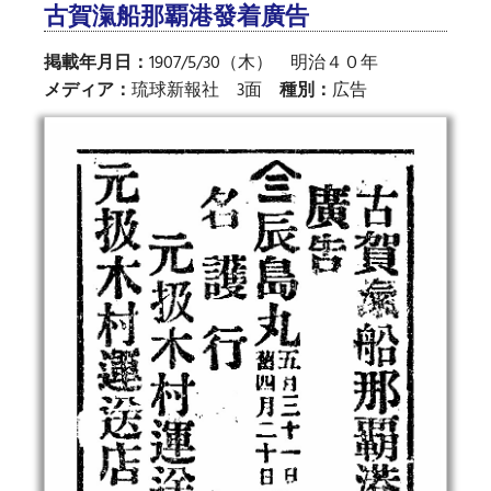
古賀滊船那覇港發着廣告
掲載年月日：
1907/5/30（木） 明治４０年
メディア：
琉球新報社 3面
種別：
広告