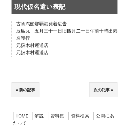
現代仮名遣い表記
古賀汽船那覇港発着広告
辰島丸 五月三十一日旧四月二十日午前十時出港
名護行
元扱木村運送店
元扱木村運送店
前の記事
次の記事
HOME
解説
資料集
資料検索
公開にあ
たって