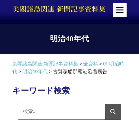
コ
ン
メ
テ
ニ
ン
ュ
ツ
ー
明治40年代
へ
ス
キ
尖閣諸島関連 新聞記事資料集
>
全資料
>
01-明治時
ッ
代
>
明治40年代
>
古賀滊船那覇港發着廣告
プ
キーワード検索
検
索:
検
索