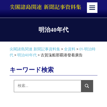
コ
ン
メ
テ
ニ
ン
ュ
ツ
ー
明治40年代
へ
ス
キ
尖閣諸島関連 新聞記事資料集
>
全資料
>
01-明治時
ッ
代
>
明治40年代
>
古賀滊船那覇港發着廣告
プ
キーワード検索
検
索:
検
索