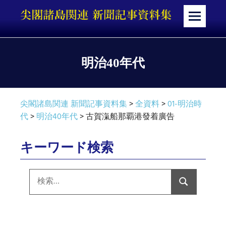
コ
ン
メ
テ
ニ
ン
ュ
ツ
ー
明治40年代
へ
ス
キ
尖閣諸島関連 新聞記事資料集
>
全資料
>
01-明治時
ッ
代
>
明治40年代
>
古賀滊船那覇港發着廣告
プ
キーワード検索
検
索:
検
索