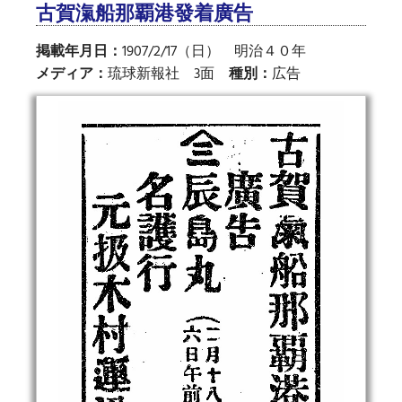
古賀滊船那覇港發着廣告
掲載年月日：
1907/2/17（日） 明治４０年
メディア：
琉球新報社 3面
種別：
広告