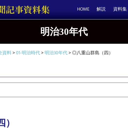
HOME
解説
資料集
明治30年代
全資料
>
01-明治時代
>
明治30年代
>
◎八重山群島（四）
四）