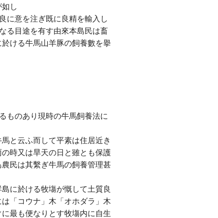
が如し
良に意を注ぎ既に良精を輸入し
なる目途を有す由來本島民は畜
に於ける牛馬山羊豚の飼養數を擧
るものあり現時の牛馬飼養法に
牛馬と云ふ而して平素は住居近き
雨の時又は旱天の日と雖とも保護
島農民は其繫ぎ牛馬の飼養管理甚
群島に於ける牧塲が慨して土質良
には「コウナ」木「オホダラ」木
ぐに最も便なりとす牧塲内に自生