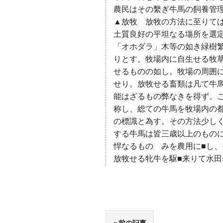
農民はその繫ぎ牛馬の飼養管
▲放牧 放牧の方法に至りて
土質良好の平坦なる塲所を選
「オホダラ」木等の如き緑樹
りとす。牧場内に自生せる牧
せるものの如し。牧場の周囲
せり。放牧せる畜類は凡て牛
能はざるもの弊なきを得ず。
称し、総ての牛馬を牧場内の
の標識と為す。その方法少し
する牛馬は皆三歳以上のもの
悍なるものゝみを農用に■し
放牧せる牝牛を駆■来りて水田
前の記事