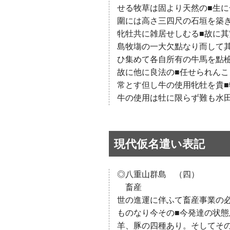
せる牧草は固より天然の■生
圍には高さ三四尺の石垣を築
牝牡共に雑居せしむる■故に
島牧塲の一大欠點なり而して
ひ集めて各自所有の牛馬を點
故に他に良法の■任せられん
常とす但し牛の使用牝牡を貴■
牛の使用は牡に限らず難も水
現代仮名遣い表記
◎八重山群島 （四）
畜産
世の進運に伴ふて畜産事業の
ものなり今その■今発達の状
羊、豚の四種あり。そしてそ