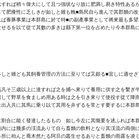
比すれば稍々偉大にして且つ強状なり故に肥満し易き特性ある
して肥痩性に乏しきが如しと雖も輓■島民自ら進んで其郡類の改
れば養豚事業は本群島に於て特■の副產事業として將來最も多望
なせるを以て從て其數の多きは縣下第一位を占めたり今本群島
多しと雖ども其飼養管理の方法に至りてば又頗る■宜しに適せざ
馬凡そ三歳以上に達すれば之を捕へ來りて養用に供す之を繫ぎ
留して野草を食ましめ用ある時は之を引き來りて使役す從て降
は出入共に其馬に乗り以て其用を弁ずるを常とす要するに本群
は割合に能く發達したるものゝ如し今左に其慨要を述ふれば本
塲内には幾多の渓流ありて自ら畜類の飲料となり其渓流の両側
各所に殆んと喬木然たる阿旦の叢生せるありと畜類の雨露を凌