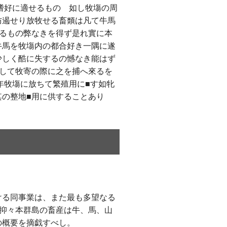
嗜好に適せるものゝ如し牧塲の周
防遏せり放牧せる畜類は凡て牛馬
るもの弊なきを得ず是れ實に本
牛馬を牧塲内の都合好き一隅に遂
少しく酷に失するの憾なき能はず
して牧寄の際に之を捕へ來るを
年牧塲に放ちて繁殖用に■す如牝
の整地■用に供することあり
ける同事業は、また最も多望なる
抑々本群島の畜産は牛、馬、山
の概要を摘戯すべし。