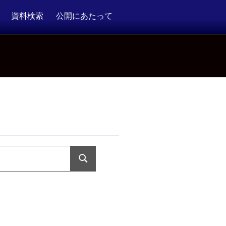
資料検索
公開にあたって
検
索