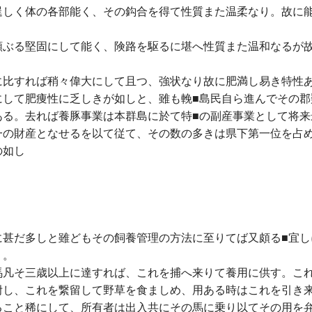
逞しく体の各部能く、その鈎合を得て性質また温柔なり。故に
頗ぶる堅固にして能く、険路を駆るに堪へ性質また温和なるが
に比すれば稍々偉大にして且つ、強状なり故に肥満し易き特性
にして肥痩性に乏しきが如しと、雖も輓■島民自ら進んでその郡
ある。去れば養豚事業は本群島に於て特■の副産事業として将来
一の財産となせるを以て従て、その数の多きは県下第一位を占
の如し
に甚だ多しと雖どもその飼養管理の方法に至りてば又頗る■宜し
り。
馬凡そ三歳以上に達すれば、これを捕へ来りて養用に供す。こ
附し、これを繋留して野草を食ましめ、用ある時はこれを引き
ること稀にして、所有者は出入共にその馬に乗り以てその用を