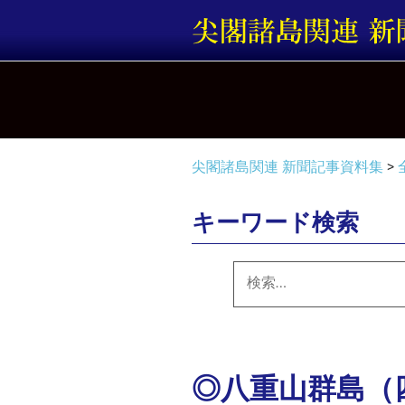
コ
ン
テ
ン
ツ
へ
ス
キ
尖閣諸島関連 新聞記事資料集
>
ッ
プ
キーワード検索
検
索:
◎八重山群島（