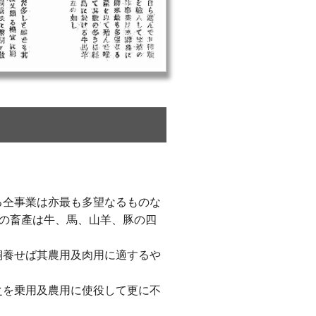
る仝事業は亦最も多望なるものな
の畜產は牛、馬、山羊、豚の四
飼養せば其農用及肉用に適するや
之を乗用及農用に使役して更に不