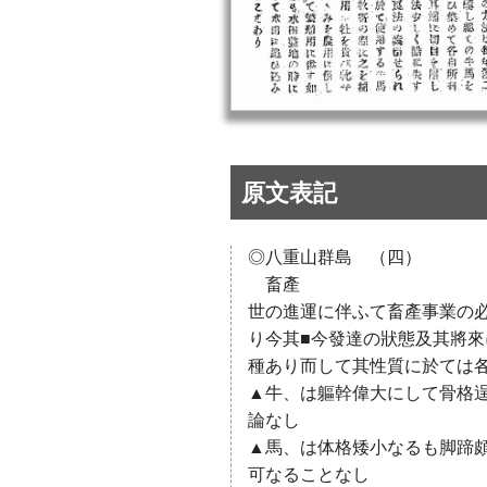
原文表記
◎八重山群島 （四）
畜產
世の進運に伴ふて畜產事業の
り今其■今發達の狀態及其將
種あり而して其性質に於ては
▲牛、は軀幹偉大にして骨格
論なし
▲馬、は体格矮小なるも脚蹄
可なることなし