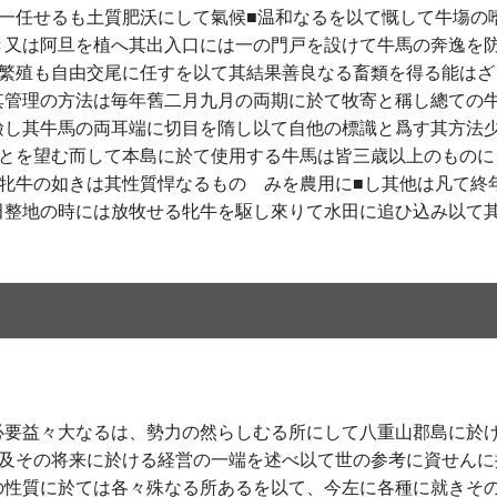
に一任せるも土質肥沃にして氣候■温和なるを以て慨して牛塲の
き又は阿旦を植へ其出入口には一の門戸を設けて牛馬の奔逸を
其繁殖も自由交尾に任すを以て其結果善良なる畜類を得る能はざ
其管理の方法は毎年舊二月九月の両期に於て牧寄と稱し總ての
檢し其牛馬の両耳端に切目を隋し以て自他の標識と爲す其方法
ことを望む而して本島に於て使用する牛馬は皆三歳以上のものに
牝牛の如きは其性質悍なるものゝみを農用に■し其他は凡て終
田整地の時には放牧せる牝牛を駆し來りて水田に追ひ込み以て其
必要益々大なるは、勢力の然らしむる所にして八重山郡島に於
態及その将来に於ける経営の一端を述べ以て世の参考に資せんに
の性質に於ては各々殊なる所あるを以て、今左に各種に就きそ