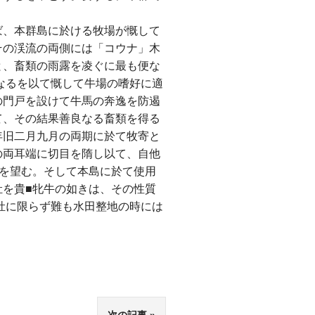
ば、本群島に於ける牧場が慨して
その渓流の両側には「コウナ」木
と、畜類の雨露を凌ぐに最も便な
なるを以て慨して牛場の嗜好に適
の門戸を設けて牛馬の奔逸を防遏
て、その結果善良なる畜類を得る
年旧二月九月の両期に於て牧寄と
の両耳端に切目を隋し以て、自他
を望む。そして本島に於て使用
を貴■牝牛の如きは、その性質
牡に限らず難も水田整地の時には
次の記事