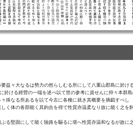
必要益々大なるは勢力の然らしむる所にして八重山郡島に於け
來に於ける經營の一端を述べ以て世の参考に資せんに抑々本群島
各々殊なる所あるを以て今左に各種に就き其概要を摘戯すべし
逞しく体の各部能く其鈎合を得て性質亦温柔なり故に能く之を
頗ぶる堅固にして能く險路を驅るに堪へ性質亦温和なるが故に