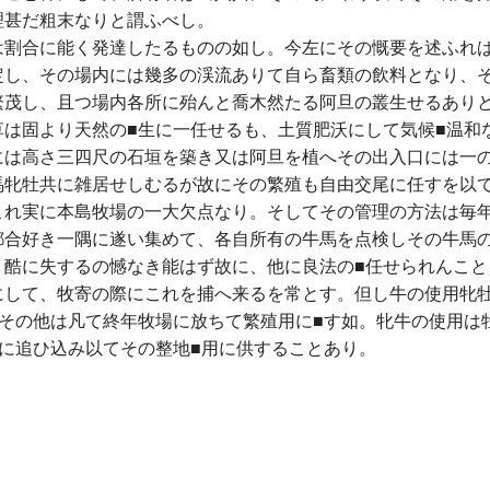
理甚だ粗末なりと謂ふべし。
は割合に能く発達したるものの如し。今左にその慨要を述ふれ
定し、その場内には幾多の渓流ありて自ら畜類の飲料となり、
繁茂し、且つ場内各所に殆んと喬木然たる阿旦の叢生せるあり
草は固より天然の■生に一任せるも、土質肥沃にして気候■温和
には高さ三四尺の石垣を築き又は阿旦を植へその出入口には一
馬牝牡共に雑居せしむるが故にその繁殖も自由交尾に任すを以
これ実に本島牧場の一大欠点なり。そしてその管理の方法は毎
都合好き一隅に遂い集めて、各自所有の牛馬を点検しその牛馬
く酷に失するの憾なき能はず故に、他に良法の■任せられんこと
にして、牧寄の際にこれを捕へ来るを常とす。但し牛の使用牝牡
、その他は凡て終年牧場に放ちて繁殖用に■す如。牝牛の使用は
に追ひ込み以てその整地■用に供することあり。