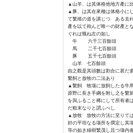
▲山羊、は其体格他地方產に
▲豚、は其在來種は体格小に
て繁殖の道を講じつゝある去
產を以て殆んど唯一の財產と
ぐれは慨ね左の如し
牛 六千三百餘頭
馬 二千七百餘頭
豚 五千七百餘頭
山羊 七百餘頭
由之觀是其頭數は割合に甚だ
繫飼と放牧の二法あり
▲繫飼 牧塲に放飼したる牛
原野に長き手綱を附し之を繫
を與ふること稀にして所有者
だ粗末なりと謂ふべし
▲放牧 放牧の方法に至りて
好の平坦なる塲所を撰定し其
等の如き綠樹繁茂し且つ塲内