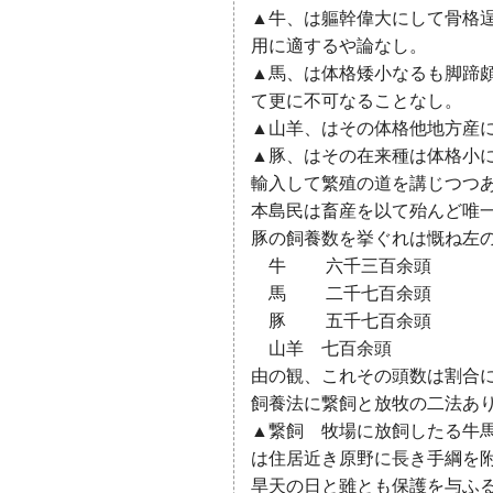
▲牛、は軀幹偉大にして骨格
用に適するや論なし。
▲馬、は体格矮小なるも脚蹄
て更に不可なることなし。
▲山羊、はその体格他地方産
▲豚、はその在来種は体格小
輸入して繁殖の道を講じつつ
本島民は畜産を以て殆んど唯
豚の飼養数を挙ぐれは慨ね左
牛 六千三百余頭
馬 二千七百余頭
豚 五千七百余頭
山羊 七百余頭
由の観、これその頭数は割合
飼養法に繋飼と放牧の二法あ
▲繋飼 牧場に放飼したる牛
は住居近き原野に長き手綱を
旱天の日と雖とも保護を与ふ