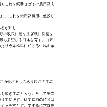
能くこれを飼養せばその農用及肉
故に、これを乗用及農用に使役し
あるが如し。
類の改良に意を注ぎ既に良精を
最も多望なる目途を有す。由来
めたり今本群島に於ける牛馬山羊
に適せざるものあり現時の牛馬
れを繫ぎ牛馬と云う。そして平素
来りて使役す。従て降雨の時又は
弁ずるを常とす。要するに本群島