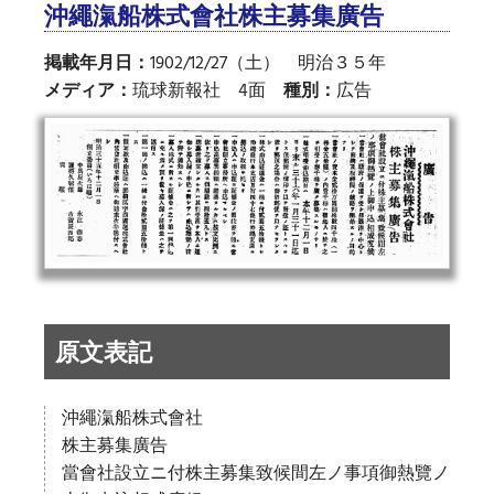
沖繩滊船株式會社株主募集廣告
掲載年月日：
1902/12/27（土） 明治３５年
メディア：
琉球新報社 4面
種別：
広告
原文表記
沖繩滊船株式會社
株主募集廣告
當會社設立ニ付株主募集致候間左ノ事項御熱覽ノ