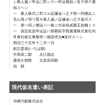
シ募人漏ノ申込に對シテハ申込無効ノ旨ヲ併テ通
知スヘシ
一 募人株式ニ對スル証據金ハ之ヲ第一冋拂込ニ
充ル爲メ預リ置キ募人漏ノ証據金ハ之ヲ返付ス
一 第一回ノ拂込ハ一株ニ付金拾貳圓五拾錢トス
一 假定款及申込証ハ那覇區字西廣運株式會社内
常會社創立事務所ヘ御請求次■送付スヘシ
明治三十五年十二月一日
創立委員(いろは順)
中馬辰二郞 永江德志
護得久朝惟 古賀辰四郞
尙 順
現代仮名遣い表記
沖縄汽船株式会社