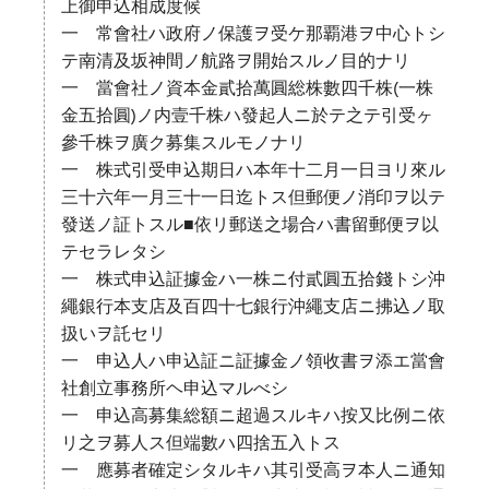
上御申込相成度候
一 常會社ハ政府ノ保護ヲ受ケ那覇港ヲ中心トシ
テ南清及坂神間ノ航路ヲ開始スルノ目的ナリ
一 當會社ノ資本金貳拾萬圓総株數四千株(一株
金五拾圓)ノ内壹千株ハ發起人ニ於テ之テ引受ヶ
參千株ヲ廣ク募集スルモノナリ
一 株式引受申込期日ハ本年十二月一日ヨリ來ル
三十六年一月三十一日迄トス但郵便ノ消印ヲ以テ
發送ノ証トスル■依リ郵送之場合ハ書留郵便ヲ以
テセラレタシ
一 株式申込証據金ハ一株ニ付貳圓五拾錢トシ沖
繩銀行本支店及百四十七銀行沖繩支店ニ拂込ノ取
扱いヲ託セリ
一 申込人ハ申込証ニ証據金ノ領收書ヲ添エ當會
社創立事務所ヘ申込マルべシ
一 申込高募集総額ニ超過スルキハ按又比例ニ依
リ之ヲ募人ス但端數ハ四捨五入トス
一 應募者確定シタルキハ其引受高ヲ本人ニ通知