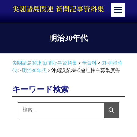
コ
ン
メ
テ
ニ
ン
ュ
ツ
ー
明治30年代
へ
ス
キ
尖閣諸島関連 新聞記事資料集
>
全資料
>
01-明治時
ッ
代
>
明治30年代
>
沖繩滊船株式會社株主募集廣告
プ
キーワード検索
検
索:
検
索