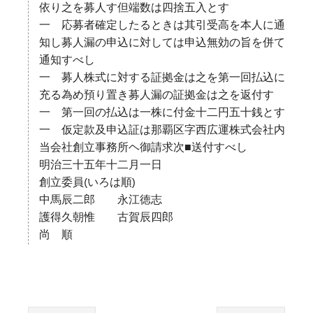
依り之を募人す但端数は四捨五入とす
一 応募者確定したるときは其引受高を本人に通
知し募人漏の申込に対しては申込無効の旨を併て
通知すべし
一 募人株式に対する証拠金は之を第一回払込に
充る為め預り置き募人漏の証拠金は之を返付す
一 第一回の払込は一株に付金十二円五十銭とす
一 仮定款及申込証は那覇区字西広運株式会社内
当会社創立事務所ヘ御請求次■送付すべし
明治三十五年十二月一日
創立委員(いろは順)
中馬辰二郎 永江徳志
護得久朝惟 古賀辰四郎
尚 順