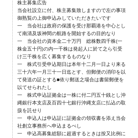
株主募集広告
当会社設立に付、株主募集致しますので左の事項
御熟覧の上御申込みしていただきたいです
一 当会社は政府の保護を受け那覇港を中心とし
て南清及坂神間の航路を開始するの目的なり
一 当会社の資本金二十万円 総株数四千株(一
株金五十円)の内一千株は発起人に於て之ら引受
け三千株を広く募集するものなり
一 株式引受申込期日は本年十二月一日より来る
三十六年一月三十一日迄とす、但郵便の消印を以
て発送の証とする■依り郵送之場合は書留郵便を
以てせられたし
一 株式申込証拠金は一株に付二円五十銭とし沖
縄銀行本支店及百四十七銀行沖縄支店に払込の取
扱を託せり
一 申込人は申込証に証拠金の領収書を添え当会
社創立事務所へ申込まるべし
一 申込高募集総額に超過するときは按又比例に