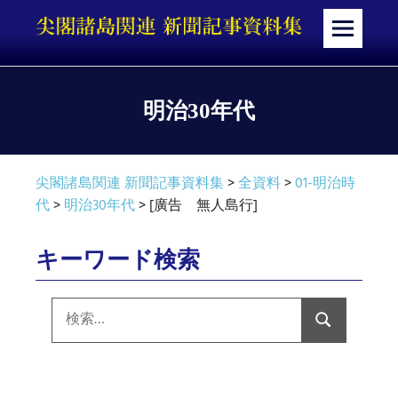
コ
ン
メ
テ
ニ
ン
ュ
ツ
ー
明治30年代
へ
ス
キ
尖閣諸島関連 新聞記事資料集
>
全資料
>
01-明治時
ッ
代
>
明治30年代
>
[廣告 無人島行]
プ
キーワード検索
検
索:
検
索