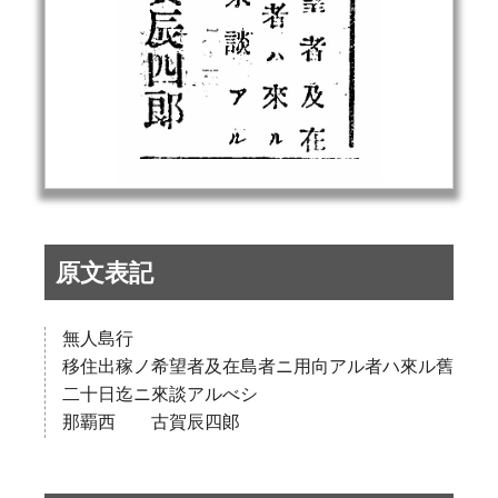
原文表記
無人島行
移住出稼ノ希望者及在島者ニ用向アル者ハ來ル舊
二十日迄ニ來談アルべシ
那覇西 古賀辰四郞