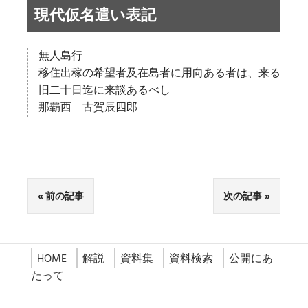
現代仮名遣い表記
無人島行
移住出稼の希望者及在島者に用向ある者は、来る
旧二十日迄に来談あるべし
那覇西 古賀辰四郎
前の記事
次の記事
HOME
解説
資料集
資料検索
公開にあ
たって