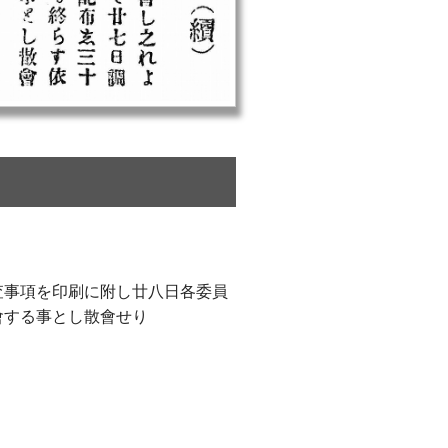
査事項を印刷に附し廿八日各委員
會する事とし散會せり