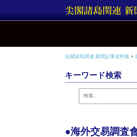
コ
ン
テ
ン
ツ
へ
ス
キ
尖閣諸島関連 新聞記事資料集
>
ッ
プ
キーワード検索
検
索:
●海外交易調査