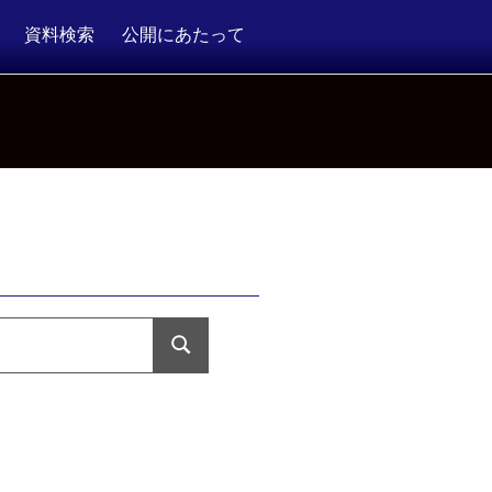
資料検索
公開にあたって
検
索