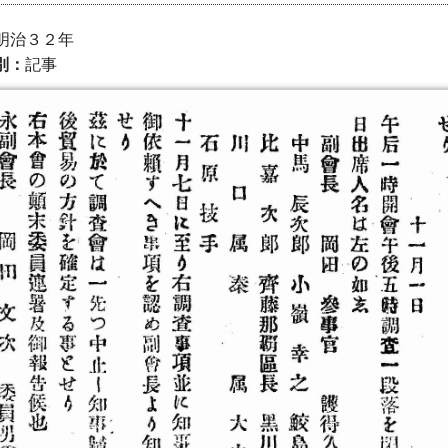
） 明治３２年
別：
記事