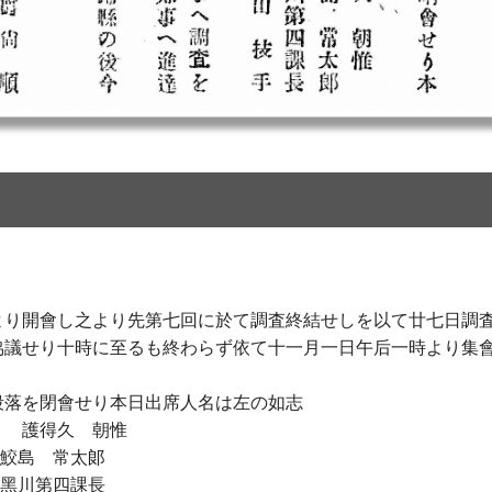
より開會し之より先第七回に於て調査終結せしを以て廿七日調
協議せり十時に至るも終わらず依て十一月一日午后一時より集
段落を閉會せり本日出席人名は左の如志
護得久 朝惟
 鮫島 常太郞
 黑川第四課長