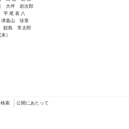
 大坪 岩次郎
平 尾 喜 八
 津嘉山 珍章
 鮫島 常太郎
完末）
料検索
公開にあたって