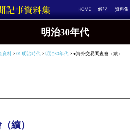
HOME
解説
資料集
明治30年代
全資料
>
01-明治時代
>
明治30年代
>
●海外交易調査會（續）
會（續）