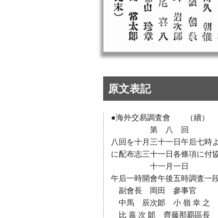
原文表記
●海外交易調査會 （續）
第 八 回
八回を十月三十一日午后七時
に配布志三十一日各條項に付
十一月一日
午后一時開會午後五時調査一
副會長 岡田 參事官 
中馬 辰次郞 小 嶺 幸 之
比 嘉 次 郞 齊藤那覇區長