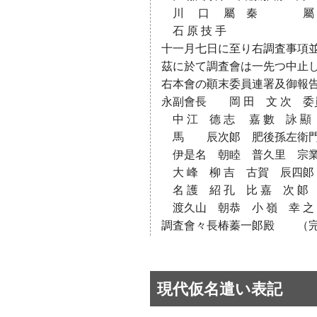
川 口 屬 秦 屬 大 
石 原 技 手
十一月七日に至り右調査事項
茲に於て調査會は一先つ中止
右本會の顚末委員連署及御報
永副會長 岡 田 文 次 委
中 江 德 志 嘉 數 詠 
馬 辰次郞 肥後孫左衛門 
伊是名 朝睦 普久里 宗業
大 峰 柳 吉 古賀 辰四郞 
名 護 紹 孔 比 嘉 次 郞
渡久山 朝恭 小 嶺 幸 之
調査會々長椿蓁一郞殿 （
現代仮名遣い表記