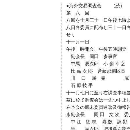
●海外交易調査会 （続）
第 八 回
八回を十月三十一日午後七時
八日各委員に配布し三十一日
せり
十一月一日
午後一時開会、午後五時調査
副会長 岡田 参事官 
中馬 辰次郎 小 嶺 幸 之
比 嘉 次 郎 斉藤那覇区長
川 口 属 秦 属 大 
石 原 技 手
十一月七日に至り右調査事項
茲に於て調査会は一先つ中止
右本会の顛末委員連署及御報
永副会長 岡 田 文 次 委
中 江 徳 志 嘉 数 詠 
馬 辰次郎 肥後孫左衛門 