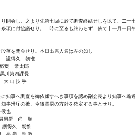
より開会し、之より先第七回に於て調査終結せしを以て、二十
各条項に付協議せり。十時に至るも終わらず、依て十一月一日
一段落を閉会せり。本日出席人名は左の如し
護得久 朝惟
 鮫島 常太郎
 黒川第四課長
山 技 手
並に知事へ調査を御依頼すへき事項を認め副会長より知事へ進
し知事帰庁の後、今後貿易の方針を確定する事とせり。
告候也
員男爵 尚 順
顕 護得久 朝惟
高 嶺 朝 教