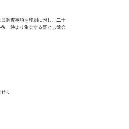
七日調査事項を印刷に附し、二十
午後一時より集会する事とし散会
達せり