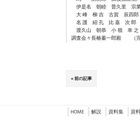
伊是名 朝睦 普久里 宗業
大 峰 柳 吉 古賀 辰四郎 
名 護 紹 孔 比 嘉 次 郎
渡久山 朝恭 小 嶺 幸 之
調査会々長椿蓁一郎殿 （
前の記事
HOME
解説
資料集
資