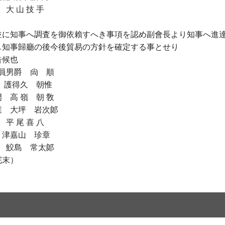
山 技 手
並に知事へ調査を御依賴すへき事項を認め副會長より知事へ進
し知事歸廳の後今後貿易の方針を確定する事とせり
告候也
員男爵 尙 順
顯 護得久 朝惟
高 嶺 朝 敎
 大坪 岩次郞
平 尾 喜 八
 津嘉山 珍章
 鮫島 常太郞
完末）