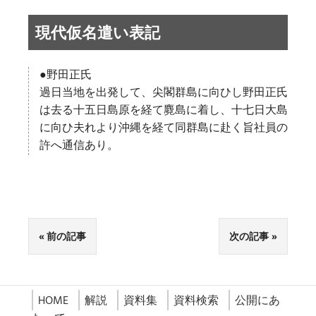
現代仮名遣い表記
●野田正氏
過日当地を出発して、尖閣群島に向ひし野田正氏
は去る十五日島原を経て麑島に着し、十七日大島
に向ひ夫れより沖縄を経て同群島に赴く旨社員の
許へ通信あり。
前の記事
次の記事
HOME
解説
資料集
資料検索
公開にあ