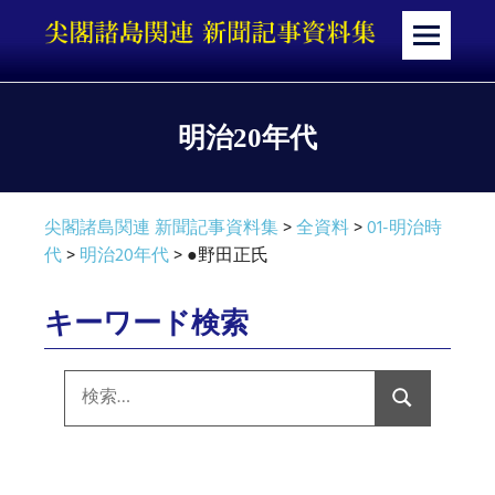
コ
ン
メ
テ
ニ
ン
ュ
ツ
ー
明治20年代
へ
ス
キ
尖閣諸島関連 新聞記事資料集
>
全資料
>
01-明治時
ッ
代
>
明治20年代
>
●野田正氏
プ
キーワード検索
検
索:
検
索