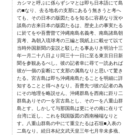
カシマと呼ぶに係らずシマとは即ち日本語にて島
の■なり、去る地名の支那にあるう無きうと考へ
ても、その日本の版図たるを知るに容易なり況や
談島の古来日本の版図たるは、歴史上の事実たる
に於てをや吾曹曽て沖縄南島名義考、南島諸島朝
貢考、為朝入琉球考の三編と我紙上に載せて以て
当時外国新聞の妄説と駁したる事ありき明治十三
年一月二十八日より同三十一日に至る東京日日新
聞を参観あるべし。彼の記者幸に尋て一読あれば
彼が一個の妄断にて支那の属島なりと思いて驚き
たる。宮古島は即ち沖縄南島たることを明細に詳
知することと得べきなり。吾曹先づ彼の記者の為
にその地理を略説せん、沖縄群島を西南に距り二
群島ありその一を宮古島とし、その一を八重山群
島とす。しかして与那国島は更にその南に在りて
台湾に近し、これを我国版図の西南極端なりと
す。八重山群島の中にて重立たるは石垣■入表の
二島なり。続日本紀文武天皇三年七月辛未多褹、