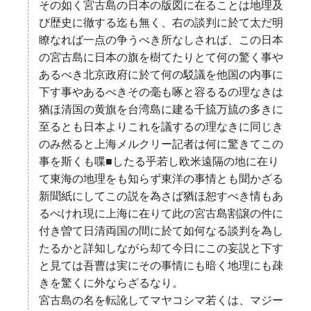
その如く宮古島の日本の版図に在ることは地理及
び歴史に徹する迄も無く、右の談判に於て太だ明
瞭なれば一点の争うべき所なしされば、この日本
の宮古島に日本の旗を樹てたりとて何の驚く事や
あるべき北京政府に於て何の駁議を他国の内事に
下す事やあるべきその毫も啄と容るるの理なきは
猶ほ清国の黄旗を台湾島に建る千旈万旈の多きに
至るとも日本よりこれを議するの理なきに同じき
のみ然ると上海メルクリー記者は何に驚きてこの
事を斯くも喋■したる乎若し欧米遠隔の地に在り
て東海の地理をも知らず東洋の事情とも聞かざる
新聞紙にしてこの説を為さば猶ほ恕すべき情もあ
るべけれ現に上海に在りて此の宮古島割譲の件に
付き曽て日清両国の間に於て如何なる談判を為し
たるかと詳知しながら却て今日にこの妄説と下す
と見ては吾曹は実にその事情にも暗く地理にも疎
きを驚くに外ならざるなり。
宮古島の名を転訛してマヤコシマ若くは、マジー