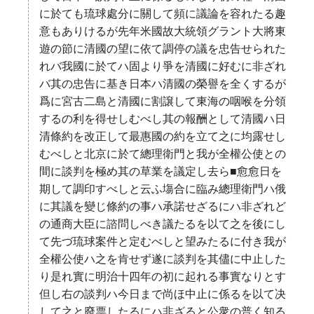
に於ても琉球處分に關して頻に議論を容れたる趣
意もありけるが先年米國故大統領グラント大將東
遊の節に清國の望に依て調停の議を忠告せられた
れバ我國に於てハ固より爭を清國に好むに非ざれ
バ其の忠告に基き日本ハ清國の榮譽を全くするが
爲に宮古二島と清國に割譲して東海の咽喉を分領
するの利を得せしむべし其の報酬として清國ハ日
清條約を改正して最惠國の約を立て之に均露せし
むべしと北京に於て總理衛門と我が全權公使との
間に談判を極め其の草業を議定し去ら■愈愈日を
期して調印すべしと云ふ塲合に臨み總理衛門ハ俄
に其議を變じ條約の事ハ承諾せざるにハ非ざれど
の通商大臣に諮問しべき議たるを以て之を後にし
て先づ琉球案件と定むべしと望みたるに付き我が
全權公使ハ之を肯せず遂に談判を其儘に中止した
り是れ實に明治十四年の初に起れる事實なりとす
但し右の談判ハ今日まで尚ほ中止に係るを以て决
して之と廢票したるにハ非ざると公衆の普く知る