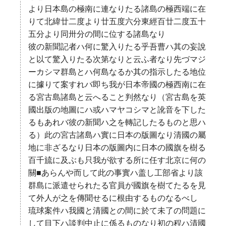
より日本島の極南に連なりたる諸島の極西端に在
りて北緯廿二度より廿五度六分東經百廿二度五十
五分より同卅分の間に位する諸島なり
彼の新聞記者ハ何に驚入りたる乎吾曹ハ其の妄說
と以て驚入りたる次第なりと云ふ者なり先づマジ
ーカシマ群島とハ何島なるか其の指示したる地位
に據りて案すれバ即ち我が日本帝國の極西南に在
る宮古島諸島と云へること判然なり（宮古島を英
國出版の地圖にハ或ハマヤコシマと訛音を下した
るもあれバ彼の新聞ハ之を轉記したるものと思ハ
る）此の宮古諸島ハ實に日本の版圖なり清國の屬
地に非ざるなり日本の版圖内に日本の國旗を樹る
百千旈に及ぶも只我が欲する所に任す北京に何の
關■あらんや而して此の事實ハ盖し工部省より該
群島に派遣せられたる官員が國旗を樹てたるを見
て外人が之を傳聞せるに根由するものなるべし
琉球案件ハ我國と清國との間に於て未了の問題に
して目下ハ談判中止に係るものなり初の程ハ清國