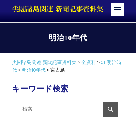
コ
ン
メ
テ
ニ
ン
ュ
ツ
ー
明治10年代
へ
ス
キ
尖閣諸島関連 新聞記事資料集
>
全資料
>
01-明治時
ッ
代
>
明治10年代
>
宮古島
プ
キーワード検索
検
索:
検
索