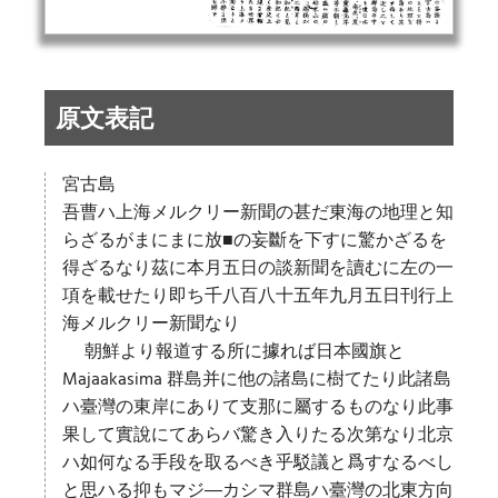
原文表記
宮古島
吾曹ハ上海メルクリー新聞の甚だ東海の地理と知
らざるがまにまに放■の妄斷を下すに驚かざるを
得ざるなり茲に本月五日の談新聞を讀むに左の一
項を載せたり即ち千八百八十五年九月五日刊行上
海メルクリー新聞なり
朝鮮より報道する所に據れば日本國旗と
Majaakasima 群島并に他の諸島に樹てたり此諸島
ハ臺灣の東岸にありて支那に屬するものなり此事
果して實說にてあらバ驚き入りたる次第なり北京
ハ如何なる手段を取るべき乎駁議と爲すなるべし
と思ハる抑もマジ―カシマ群島ハ臺灣の北東方向