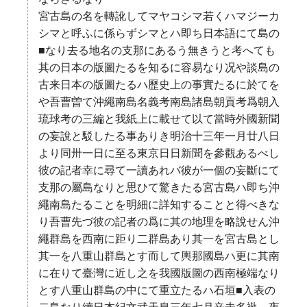
宮古島の名を轉訛してマヤコシマ若くハマジーカ
シマと呼ふに係らずシマとハ即ち日本語にて島の
■なり去る地名の支那にあるう無きうと考へても
其の日本の版圖たるを知るに容易なり况や談島の
古来日本の版圖たるハ歷史上の事實たるに於てを
や吾曹曽て沖繩南島名義考南島諸島朝貢考爲朝入
琉球考の三編と我紙上に載せて以て當時外國新聞
の妄說と駁したる事ありき明治十三年一月廿八日
より同卅一日に至る東京日日新聞を參觀あるべし
彼の記者幸に尋て一讀あれバ彼が一個の妄斷にて
支那の屬島なりと思ひて驚きたる宮古島ハ即ち沖
繩南島たることを明細に詳知することと得べきな
り吾曹先づ彼の記者の爲に其の地理を略說せん沖
繩群島を西南に距り二群島あり其一を宮古島とし
其一を八重山群島とす而して輿那國島ハ更に其南
に在りて臺灣に近し之を我國版圖の西南極端なり
とす八重山群島の中にて重立たるハ石垣■入表の