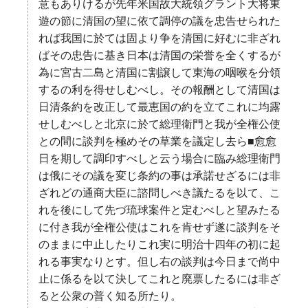
意もありけるが先年米国故大統領グラント大将東
遊の節に清国の望に依て調停の議を忠告せられた
れば我国に於ては固より争を清国に好むに非ざれ
ばその忠告に基き日本は清国の栄誉を全くするが
為に宮古二島と清国に割譲して東海の咽喉を分領
するの利を得せしむべし。その報酬として清国は
日清条約を改正して最恵国の約を立てこれに均露
せしむべしと北京に於て総理衛門と我が全権公使
との間に談判を極めその草業を議定し去ら■愈愈
日を期して調印すべしと云う場合に臨み総理衛門
は俄にその議を変じ条約の事は承諾せざるには非
ざれどの通商大臣に諮問しべき議たるを以て、こ
れを後にして先づ琉球案件と定むべしと望みたる
に付き我が全権公使はこれを肯せず遂に談判をそ
のままに中止したりこれ実に明治十四年の初に起
れる事実なりとす。但し右の談判は今日まで尚中
止に係るを以て決してこれと廃票したるには非ざ
ると公衆の普く知る所たり。