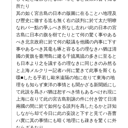
所たり
其の如く宮古島の日本の版圖に在ることハ地理及
び歷史に徹する迄も無く右の談判に於て太だ明瞭
なれバ一點の爭ふべき所なし左れバ此の日本の宮
古島に日本の旗を樹てたりとて何の驚く事やある
べき北京政府に於て何の駁議を他國の内事に下す
事やあるべき其毫も啄と容るるの理なきハ猶ほ清
國の黄旗を臺灣島に建る千旈萬旈の多きに至ると
も日本より之を議するの理なきに同じきのみ然る
と上海メルクリー記者ハ何に驚きて此事を斯くも
喋■したる乎若し歐米遠隔の地に在りて東海の地
理をも知らず東洋の事情とも聞かざる新聞紙にし
て此說を爲さバ猶ほ恕すべき情もあるべけれ現に
上海に在りて此の宮古島割譲の件に付き曽て日清
兩國の間に於て如何なる談判を爲したるかと詳知
しながら却て今日に此の妄說と下すと見てハ吾曹
ハ實に其の事情にも暗く地理にも疎きを驚くに外
ならざるなり