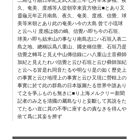
二島なり續日本紀文武天皇三年七月辛未多褹、夜
久、奄美、度感等人從朝宰来貢方物云■とあり又
靈龜元年正月南島、夜久、奄美、度感、信覺、球
美等米朝とあり此の奄美ハ今の大島 曾て小琉球
と云へり 度感は徳の嶋、信覺ハ即ち今の石垣、
球美ハ即ち姑米山の事なり南島志にハ石垣入表二
島之地、總稱以爲八重山、國史稱信覺、石垣乃是
信覺之轉耳と見え中山傳信錄にハ八重山土音彛師
加紀と見えたれバ信覺と云ひ石垣と云ひ彛師加紀
と云へる皆是れ同音たるや明なり是の如く歷史上
の事實と云ひ地理上の事實と云ひ又現に營轄上の
事實に於て此の群島の日本版圖たる世界中誰あり
て之を爭ふものも無きに■り上海メルクリー新聞
記者のみ之を清國の屬島なりと妄斷して其說をた
てたるハ豈に其の不學に座するの責なきを得んや
依て爲に其妄を辨ず