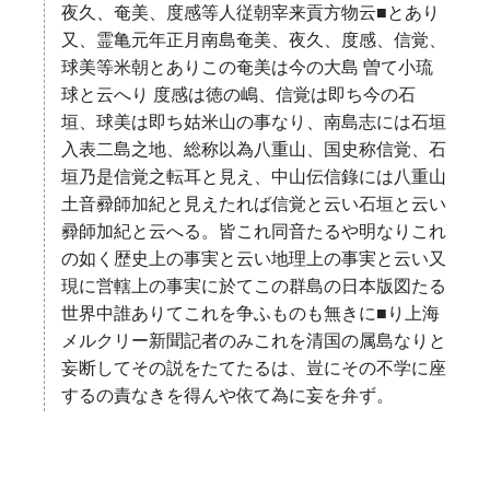
夜久、奄美、度感等人従朝宰来貢方物云■とあり
又、霊亀元年正月南島奄美、夜久、度感、信覚、
球美等米朝とありこの奄美は今の大島 曽て小琉
球と云へり 度感は徳の嶋、信覚は即ち今の石
垣、球美は即ち姑米山の事なり、南島志には石垣
入表二島之地、総称以為八重山、国史称信覚、石
垣乃是信覚之転耳と見え、中山伝信錄には八重山
土音彛師加紀と見えたれば信覚と云い石垣と云い
彛師加紀と云へる。皆これ同音たるや明なりこれ
の如く歴史上の事実と云い地理上の事実と云い又
現に営轄上の事実に於てこの群島の日本版図たる
世界中誰ありてこれを争ふものも無きに■り上海
メルクリー新聞記者のみこれを清国の属島なりと
妄断してその説をたてたるは、豈にその不学に座
するの責なきを得んや依て為に妄を弁ず。