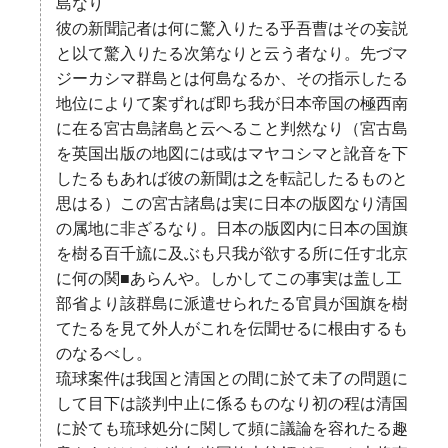
島なり
彼の新聞記者は何に驚入りたる乎吾曹はその妄説
と以て驚入りたる次第なりと云う者なり。先づマ
ジーカシマ群島とは何島なるか、その指示したる
地位によりて案ずれば即ち我が日本帝国の極西南
に在る宮古島諸島と云へること判然なり（宮古島
を英国出版の地図には或はマヤコシマと訛音を下
したるもあれば彼の新聞は之を転記したるものと
思はる）この宮古諸島は実に日本の版図なり清国
の属地に非ざるなり。日本の版図内に日本の国旗
を樹る百千旈に及ぶも只我が欲する所に任す北京
に何の関■あらんや。しかしてこの事実は盖し工
部省より該群島に派遣せられたる官員が国旗を樹
てたるを見て外人がこれを伝聞せるに根由するも
のなるべし。
琉球案件は我国と清国との間に於て未了の問題に
して目下は談判中止に係るものなり初の程は清国
に於ても琉球処分に関して頻に議論を容れたる趣