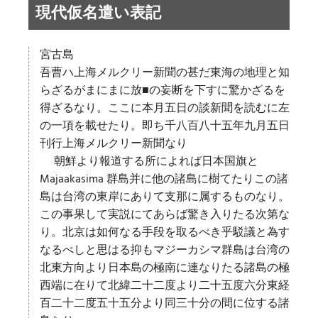
現代仮名遣い表記
宮古島
吾曹ハ上海メルクリー新聞の甚だ東海の地理と知
らざるがまにまに放■の妄断を下すに驚かざるを
得ざるなり。ここに本月五日の談新聞を読むに左
の一項を載せたり。即ち千八百八十五年九月五日
刊行上海メルクリー新聞なり
朝鮮より報道する所によれば日本国旗と
Majaakasima 群島并に他の諸島に樹てたりこの諸
島は台湾の東岸にありて支那に属するものなり。
この事果して実説にてあらば驚き入りたる次第な
り。北京は如何なる手段を取るべき乎駁議と為す
なるべしと思はる抑もマジーカシマ群島は台湾の
北東方向より日本島の極南に連なりたる諸島の極
西端に在りて北緯二十二度より二十五度六分東経
百二十二度五十五分より同三十分の間に位する諸