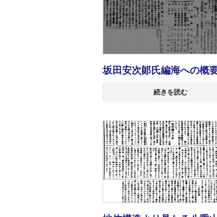
坂田安次郞氏編海への概
続きを読む