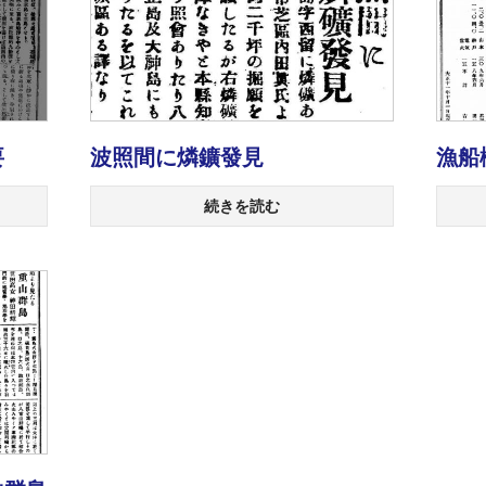
要
波照間に燐鑛發見
漁船
続きを読む