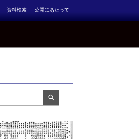
資料検索
公開にあたって
検
索