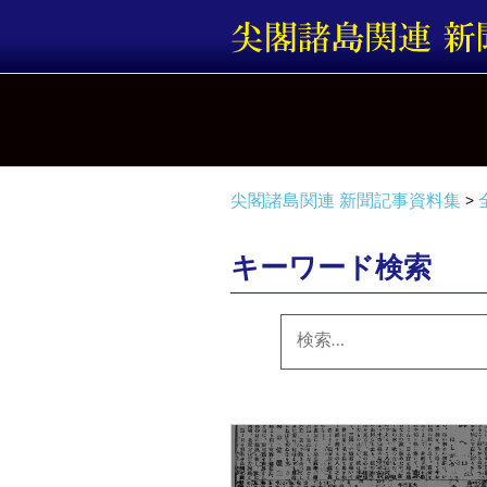
コ
ン
テ
ン
ツ
へ
ス
キ
尖閣諸島関連 新聞記事資料集
>
ッ
プ
キーワード検索
検
索: