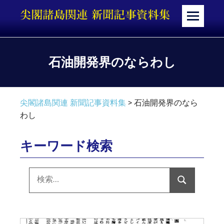
コ
ン
メ
テ
ニ
ン
ュ
ツ
ー
石油開発界のならわし
へ
ス
キ
尖閣諸島関連 新聞記事資料集
>
石油開発界のなら
ッ
わし
プ
キーワード検索
検
索:
検
索