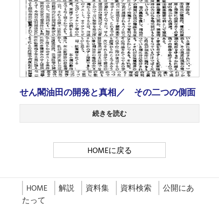
せん閣油田の開発と真相／ その二つの側面
続きを読む
HOMEに戻る
HOME
解説
資料集
資料検索
公開にあ
たって