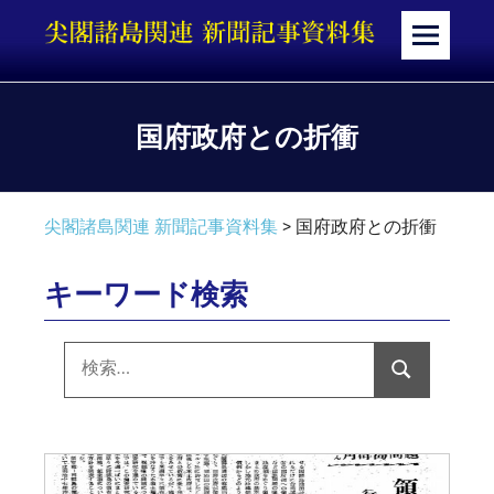
コ
ン
メ
テ
ニ
ン
ュ
ツ
ー
国府政府との折衝
へ
ス
キ
尖閣諸島関連 新聞記事資料集
>
国府政府との折衝
ッ
プ
キーワード検索
検
索:
検
索