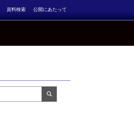
資料検索
公開にあたって
検
索