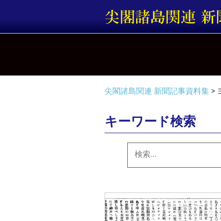
コ
ン
テ
ン
ツ
へ
ス
キ
尖閣諸島関連 新聞記事資料集
>
ッ
プ
キーワード検索
検
索: