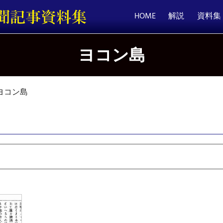
HOME
解説
資料集
ヨコン島
ヨコン島