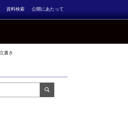
資料検索
公開にあたって
立書き
検
索