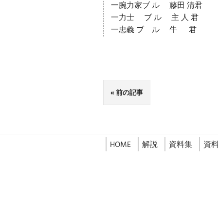
一腕力家ブ ル 藤田 清君
一力士 ブ ル 主 人 君
一忠義 ブ ル 牛 君
前の記事
HOME
解説
資料集
資