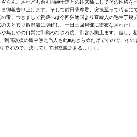
らざらん。されども余も同紳士連との往来稀にしてその性格を
まま御報告申上げます。そして前田薩摩君、突振至って巧者に
気の毒、つきまして貴殿へは今回独逸国より直輸入の毛生丁幾
来の夫と異り微温湯に溶解し、一日三回局部に塗布なされたし
るや無しやの口髯に御勤めなされ度、御含み願上ます。但し、
て、到底改復の望み無之当人も此■あきらめたげですので、その
通りですので、決してして御立腹之あるまじく。