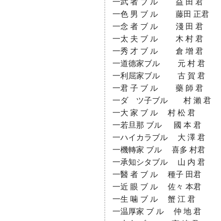
一武 者 ブ ル 益 田 君
一色 男 ブ ル 藤田 正君
一念 者 ブ ル 淺 田 君
一太 夫 ブ ル 木 村 君
一秀 才 ブ ル 倉 增 君
一道德家ブル 元 村 君
一利屈家ブル 古 賀 君
一君 子 ブ ル 藥 師 君
一ダゞツ子ブル 村 瀨 君
一大 家 ブ ル 村 松 君
一若旦那 ブル 國 本 君
一ハイカラブル 大 澤 君
一機轉家 ブル 喜多 村君
一承知シタブル 山 内 君
一醫 者 ブ ル 種子 田君
一近 眼 ブ ル 佐々 本君
一生 噛 ブ ル 蟹 江 君
一温厚家 ブ ル 仲 地 君