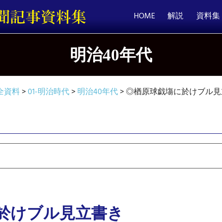
HOME
解説
資料集
明治40年代
全資料
>
01-明治時代
>
明治40年代
>
◎楢原球戯塲に於けブル見
於けブル見立書き