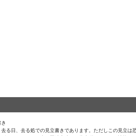
書き
、去る日、去る処での見立書きであります。ただしこの見立は