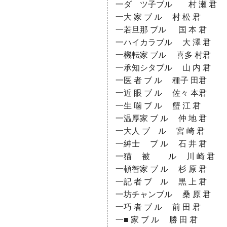
一ダゞツ子ブル 村 瀬 君
一大 家 ブ ル 村 松 君
一若旦那 ブル 国 本 君
一ハイカラブル 大 澤 君
一機転家 ブル 喜多 村君
一承知シタブル 山 内 君
一医 者 ブ ル 種子 田君
一近 眼 ブ ル 佐々 本君
一生 噛 ブ ル 蟹 江 君
一温厚家 ブ ル 仲 地 君
一大人 ブ ル 宮 崎 君
一紳士 ブ ル 石 井 君
一猫 被 ル 川 崎 君
一頓智家 ブ ル 杉 原 君
一記 者 ブ ル 黒 上 君
一坊チャンブル 桑 原 君
一巧 者 ブ ル 前 田 君
一■ 家 ブ ル 勝 田 君