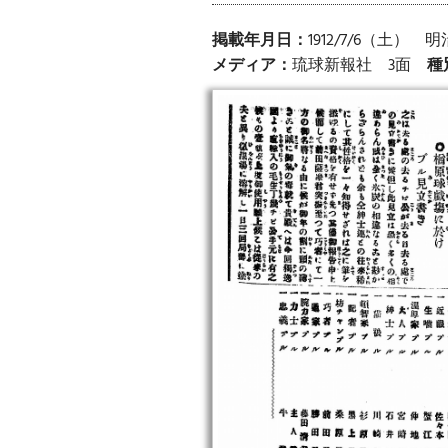
掲載年月日：
1912/7/6（土） 
メディア：
琉球新報社 3面
種