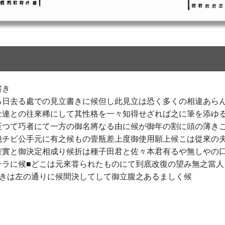
書き
る日去る處での見立書きに候但し此見立は恐く多くの相違あら
士連との往來稀にして其性格を一々知得せざれば之に筆を添ゆ
至つて巧者にて一方の御名將なる由に候が御年の割に頭の薄き
幾チビ公手元に有之候もの壹瓶差上度御使用願上候こは從來の
確實と御決定相成り候折は種子田君と佐々本君有るや無しやの
テラに候■どこは元來甞られたものにて到底改復の望み無之當人
かきは左の通りに候間決してして御立腹之あるましく候