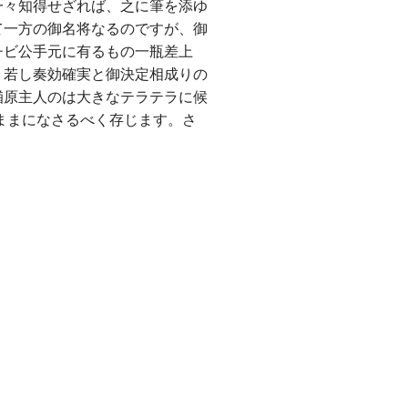
一々知得せざれば、之に筆を添ゆ
て一方の御名将なるのですが、御
チビ公手元に有るもの一瓶差上
。若し奏効確実と御決定相成りの
楢原主人のは大きなテラテラに候
ままになさるべく存じます。さ