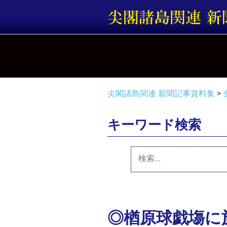
コ
ン
テ
ン
ツ
へ
ス
キ
尖閣諸島関連 新聞記事資料集
>
ッ
プ
キーワード検索
検
索:
◎楢原球戯塲に