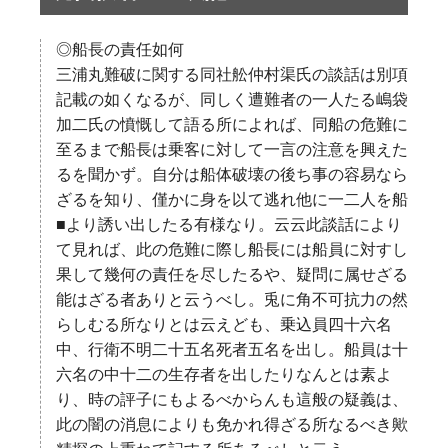
◎船長の責任如何
三浦丸難破に関する同社舩仲村渠氏の談話は別項
記載の如くなるが、同しく遭難者の一人たる嶋袋
加二氏の憤慨して語る所によれば、同船の危難に
至るまで船長は乗客に対して一言の注意を興えた
るを聞かず。自分は船体破壊の後ち事の容易なら
ざるを知り、僅かに身を以て逃れ他に一二人を船
■より誘い出したる有様なり。云云此談話により
て見れば、此の危難に際し船長には船員に対すし
果して幾何の責任を尽したるや、疑問に属せざる
能はざる者ありと云うべし。兎に角不可抗力の然
らしむる所なりとは云えども、乗込員四十六名
中、行衛不明二十五名死者五名を出し。船員は十
六名の中十二の生存者を出したりなんとは素よ
り、時の評子にもよるべからんも這般の疑義は、
此の闇の消息によりも免かれ得ざる所なるべき歟