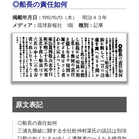
◎船長の責任如何
掲載年月日：
1910/10/13（木） 明治４３年
メディア：
琉球新報社 1面
種別：
記事
原文表記
◎船長の責任如何
三浦丸難破に關する仝社舩仲村渠氏の談話は別項
記載の如くなるが仝しく遭難者の一人たる嶋袋加