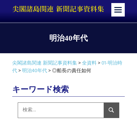
コ
ン
メ
テ
ニ
ン
ュ
ツ
ー
明治40年代
へ
ス
キ
尖閣諸島関連 新聞記事資料集
>
全資料
>
01-明治時
ッ
代
>
明治40年代
>
◎船長の責任如何
プ
キーワード検索
検
索:
検
索