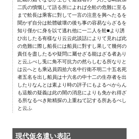
二氏の憤慨して語る所によれば仝舩の危難に至る
まで舩長は乘客に對して一言の注意を興へたるを
聞かず自分は舩體破壞の後ち事の容易ならざるを
知り僅かに身を以て逃れ他に一二人を舩■より誘
ひ出したる有樣なり云云此談話によりて見れば此
の危難に際し船長には船員に對すし果して幾何の
責任を盡したるや疑問に屬せざる能はざる者あり
と云ふべし兎に角不可抗力の然らしむる所なりと
は云へとも乘込員四拾六名中行衛不明二十五名死
者五名を出し船員は十六名の中十二の生存者を出
したりなんとは素より時の評子にもよるべからん
も這般の疑義は此の闇の消息によりも免かれ得ざ
る所なるべき歟精探の上重ねて記する所あるべし
と云ふ
現代仮名遣い表記