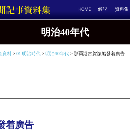
HOME
解説
資料集
明治40年代
全資料
>
01-明治時代
>
明治40年代
>
那覇港古賀滊船發着廣告
發着廣告