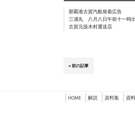
那覇港古賀汽船発着広告
三浦丸 八月八日午前十一時
古賀元扱木村運送店
前の記事
HOME
解説
資料集
資