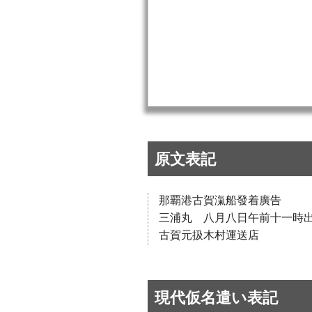
原文表記
那覇港古賀滊船發着廣告
三浦丸 八月八日午前十一時
古賀元扱木村運送店
現代仮名遣い表記