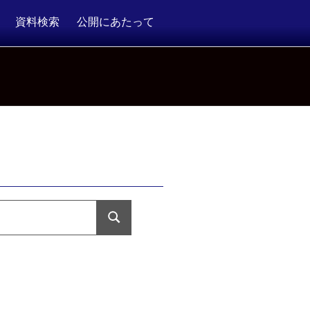
資料検索
公開にあたって
検
索