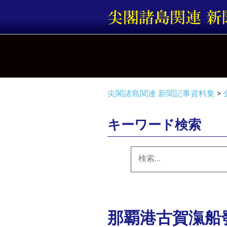
コ
ン
テ
ン
ツ
へ
ス
キ
尖閣諸島関連 新聞記事資料集
>
ッ
プ
キーワード検索
検
索:
那覇港古賀滊船