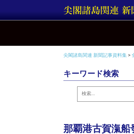
コ
ン
テ
ン
ツ
へ
ス
キ
尖閣諸島関連 新聞記事資料集
>
ッ
プ
キーワード検索
検
索:
那覇港古賀滊船