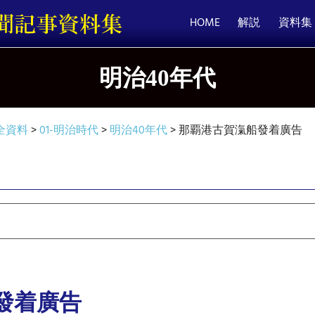
HOME
解説
資料集
明治40年代
全資料
>
01-明治時代
>
明治40年代
>
那覇港古賀滊船發着廣告
發着廣告