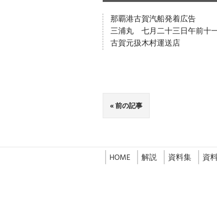
那覇港古賀汽船発着広告
三浦丸 七月二十三日午前十
古賀元扱木村運送店
前の記事
HOME
解説
資料集
資