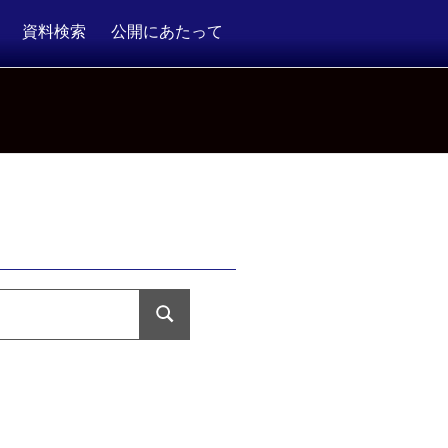
資料検索
公開にあたって
検
索