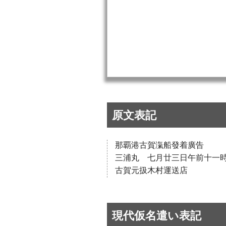
原文表記
那覇港古賀滊船發着廣告
三浦丸 七月廿三日午前十一
古賀元扱木村運送店
現代仮名遣い表記