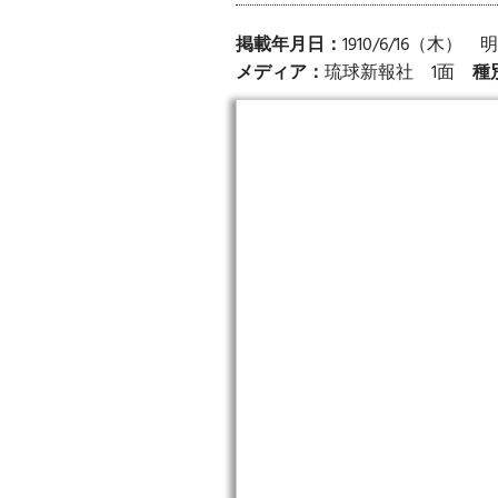
掲載年月日：
1910/6/16（木）
メディア：
琉球新報社 1面
種