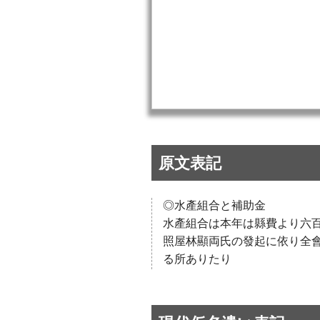
原文表記
◎水產組合と補助金
水產組合は本年は縣費より六
照屋林顯両氏の發起に依り全
る所ありたり