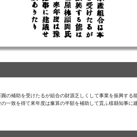
百圓の補助を受けたるが組合の財源乏しくして事業を振興する
會の一致を得て來年度は豫算の半額を補助して貰ふ樣縣知事に