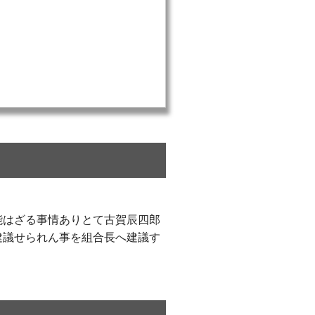
能はざる事情ありとて古賀辰四郎
建議せられん事を組合長へ建議す