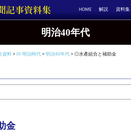
HOME
解説
資料集
明治40年代
全資料
>
01-明治時代
>
明治40年代
>
◎水產組合と補助金
助金