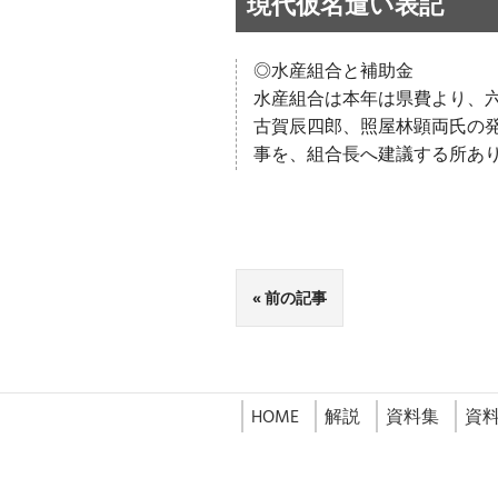
現代仮名遣い表記
◎水産組合と補助金
水産組合は本年は県費より、
古賀辰四郎、照屋林顕両氏の
事を、組合長へ建議する所あ
前の記事
HOME
解説
資料集
資