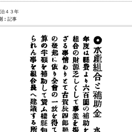
 明治４３年
別：
記事