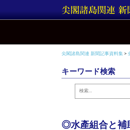
コ
ン
テ
ン
ツ
へ
ス
キ
尖閣諸島関連 新聞記事資料集
>
ッ
プ
キーワード検索
検
索:
◎水產組合と補