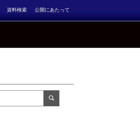
資料検索
公開にあたって
検
索