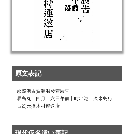
原文表記
那覇港古賀滊船發着廣告
辰島丸 四月十六日午前十時出港 久米島行
古賀元扱木村運送店
現代仮名遣い表記