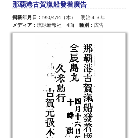
那覇港古賀滊船發着廣告
掲載年月日：
1910/4/14（木） 明治４３年
メディア：
琉球新報社 4面
種別：
広告