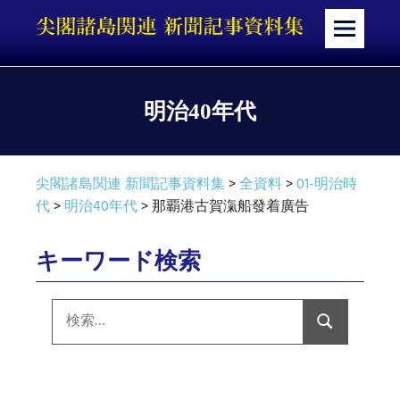
コ
ン
メ
テ
ニ
ン
ュ
ツ
ー
明治40年代
へ
ス
キ
尖閣諸島関連 新聞記事資料集
>
全資料
>
01-明治時
ッ
代
>
明治40年代
>
那覇港古賀滊船發着廣告
プ
キーワード検索
検
索:
検
索