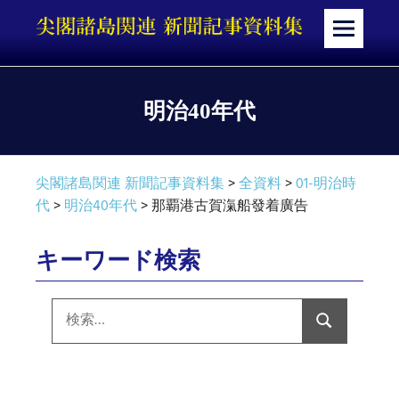
コ
ン
メ
テ
ニ
ン
ュ
ツ
ー
明治40年代
へ
ス
キ
尖閣諸島関連 新聞記事資料集
>
全資料
>
01-明治時
ッ
代
>
明治40年代
>
那覇港古賀滊船發着廣告
プ
キーワード検索
検
索:
検
索