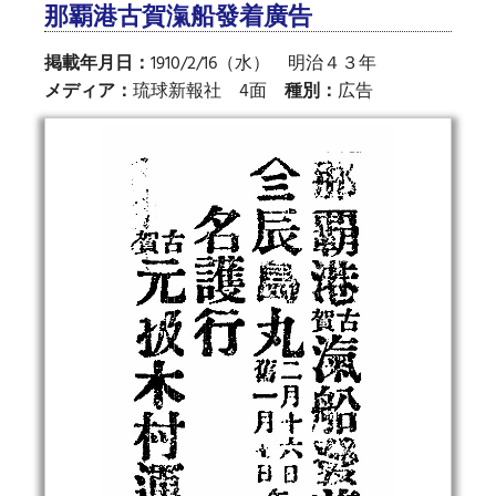
那覇港古賀滊船發着廣告
掲載年月日：
1910/2/16（水） 明治４３年
メディア：
琉球新報社 4面
種別：
広告