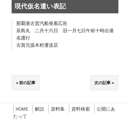
現代仮名遣い表記
那覇港古賀汽船発着広告
辰島丸 二月十六日 旧一月七日午前十時出港
名護行
古賀元扱木村運送店
前の記事
次の記事
HOME
解説
資料集
資料検索
公開にあ
たって