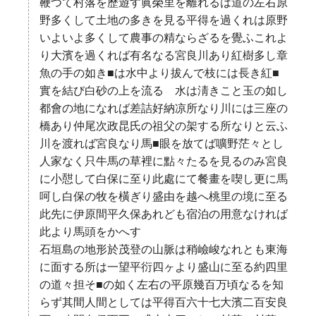
鞭つて村落を歷遊す眞榮里を離れるは道の左右原
野多くして土地の多きを見る平得を過くれは原野
いよいよ多くして農事の精ならざるを覺ふこれよ
り大濱を過くれば有名なる宮良川あり紅樹多し章
魚の手の如き■は水中より拔んで枝には長き紅■
實を結び白砂の上を流るゝ水は淸きこと玉の如し
都會の地になれば差詰好納凉所なり川には三座の
橋あり仲尾次政昆氏の祖父の架する所なりと云ふ
川を渡れば宮良なり馬■眼を放てば嚝野茫々とし
人家なく只牛馬の草裡に點々たるを見るのみ宮良
に小憇して白保に至り此處にて餐畫を喫し更に馬
呵し白保の牧を橫ぎり盛由を越へ桃里の境に至る
此先に伊原間平久保あれども宿泊の用意なければ
此より馬頭をかへす
石垣島の地形於茂登の山脈は稍嶮峻なれとも東海
に面する所は一望平衍四ヶより盛山に至る約四里
の道々担そ■の如く左右の平原幾百万頃なるを知
らず其間人間としては平得百六十七大濱二百安良