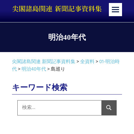
コ
ン
メ
テ
ニ
ン
ュ
ツ
ー
明治40年代
へ
ス
キ
尖閣諸島関連 新聞記事資料集
>
全資料
>
01-明治時
ッ
代
>
明治40年代
>
島巡り
プ
キーワード検索
検
索:
検
索