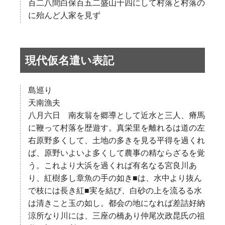
百二八間白保百五二盛山十四にして村落と村落の
に殆んど人家を見ず
現代仮名遣い表記
島巡り
天南漁夫
八月六日 南友翁を郷導として近水と三人、瘠馬
に鞭って村落を歴遊す。真栄里を離れるは道の左
右原野多くして、土地の多きを見る平得を過くれ
ば、原野いよいよ多くして農事の精ならざるを覚
う。これより大浜を過くれば有名なる宮良川あ
り、紅樹多し章魚の手の如き■は、水中より抜ん
で枝には長き紅■実を結び、白砂の上を流るる水
は清きこと玉の如し。都会の地になれば差詰好納
涼所なり川には、三座の橋あり仲尾次政昆氏の祖