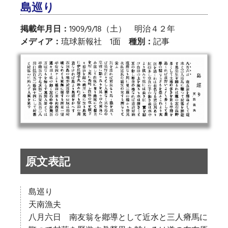
島巡り
掲載年月日：
1909/9/18（土） 明治４２年
メディア：
琉球新報社 1面
種別：
記事
原文表記
島巡り
天南漁夫
八月六日 南友翁を鄕導として近水と三人瘠馬に