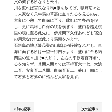
父の架する所なりと云う。
川を渡れば宮良なり馬■眼を放てば、嚝野茫々と
し人家なく只牛馬の草裏に点々たるを見るのみ。
宮良に小憩して白保に至り、此処にて餐画を喫
し、更に馬呵し白保の牧を横ぎり、盛由を越え桃
里の境に至る此先に、伊原間平久保あれども宿泊
の用意なければ此より馬頭をかえす。
石垣島の地形於茂登の山脈は稍険峻なれども、東
海に面する所は一望平衍四ヶより、盛山に至る約
四里の道々担そ■の如く、左右の平原幾百万頃な
るを知らず、其間人間とては平得百六十七、大浜
二百、安良百二八間、白保百五二、盛山十四にし
て村落と村落のに殆んど人家を見ず。
前の記事
次の記事