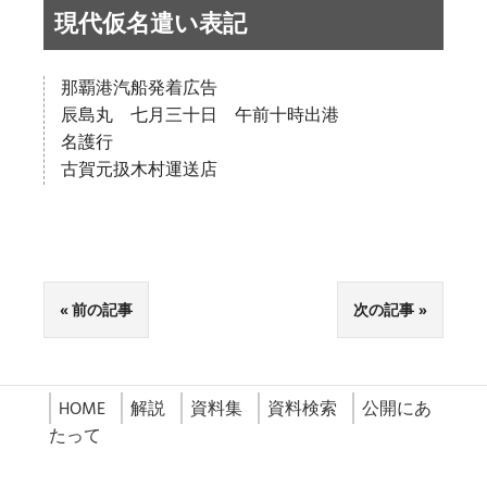
現代仮名遣い表記
那覇港汽船発着広告
辰島丸 七月三十日 午前十時出港
名護行
古賀元扱木村運送店
前の記事
次の記事
HOME
解説
資料集
資料検索
公開にあ
たって