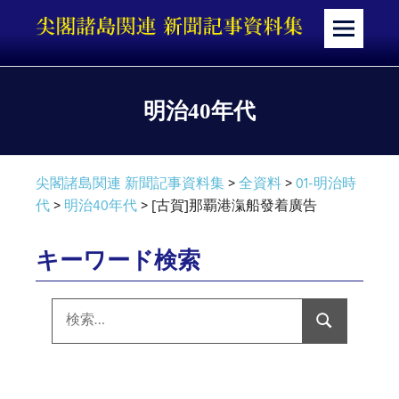
コ
ン
メ
テ
ニ
ン
ュ
ツ
ー
明治40年代
へ
ス
キ
尖閣諸島関連 新聞記事資料集
>
全資料
>
01-明治時
ッ
代
>
明治40年代
>
[古賀]那覇港滊船發着廣告
プ
キーワード検索
検
索:
検
索