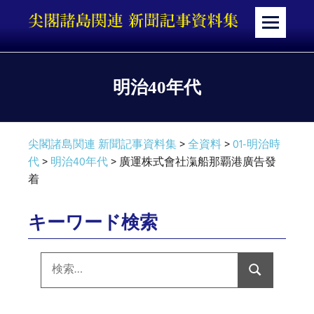
コ
ン
メ
テ
ニ
ン
ュ
ツ
ー
明治40年代
へ
ス
キ
尖閣諸島関連 新聞記事資料集
>
全資料
>
01-明治時
ッ
代
>
明治40年代
>
廣運株式會社滊船那覇港廣告發
プ
着
キーワード検索
検
索:
検
索