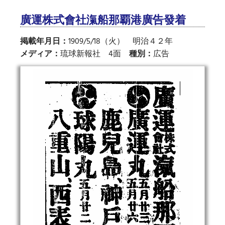
廣運株式會社滊船那覇港廣告發着
掲載年月日：
1909/5/18（火） 明治４２年
メディア：
琉球新報社 4面
種別：
広告