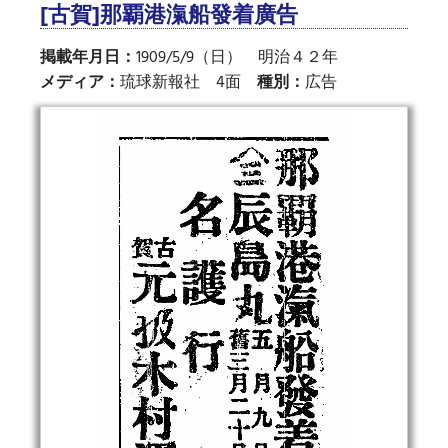
[古賀]那覇港滊船發着廣告
掲載年月日：
1909/5/9（日） 明治４２年
メディア：
琉球新報社 4面
種別：
広告