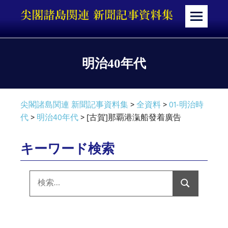
コ
ン
メ
テ
ニ
ン
ュ
ツ
ー
明治40年代
へ
ス
キ
尖閣諸島関連 新聞記事資料集
>
全資料
>
01-明治時
ッ
代
>
明治40年代
>
[古賀]那覇港滊船發着廣告
プ
キーワード検索
検
索:
検
索