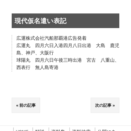
現代仮名遣い表記
広運株式会社汽船那覇港広告発着
広運丸 四月六日入港四月八日出港 大島 鹿児
島、神戸、大阪行
球陽丸 四月六日午後三時出港 宮古 八重山、
西表行 無人島寄港
前の記事
次の記事