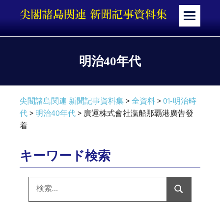
コ
ン
メ
テ
ニ
ン
ュ
ツ
ー
明治40年代
へ
ス
キ
尖閣諸島関連 新聞記事資料集
>
全資料
>
01-明治時
ッ
代
>
明治40年代
>
廣運株式會社滊船那覇港廣告發
プ
着
キーワード検索
検
索:
検
索