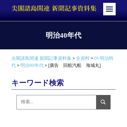
コ
ン
メ
テ
ニ
ン
ュ
ツ
ー
明治40年代
へ
ス
キ
尖閣諸島関連 新聞記事資料集
>
全資料
>
01-明治時
ッ
代
>
明治40年代
>
[廣告 回航汽船 海城丸]
プ
キーワード検索
検
索:
検
索